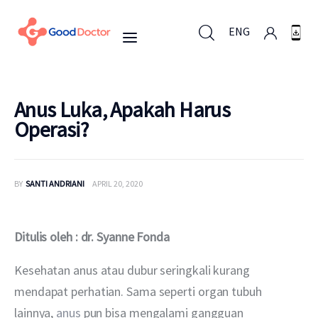
ENG
ENG
Anus Luka, Apakah Harus
Operasi?
Untuk Bisnis
BY
SANTI ANDRIANI
APRIL 20, 2020
Untuk Anda
Mengapa Good Doctor
Ditulis oleh : dr. Syanne Fonda
Berita
Kesehatan anus atau dubur seringkali kurang 
mendapat perhatian. Sama seperti organ tubuh 
Layanan
lainnya, 
anus
 pun bisa mengalami gangguan 