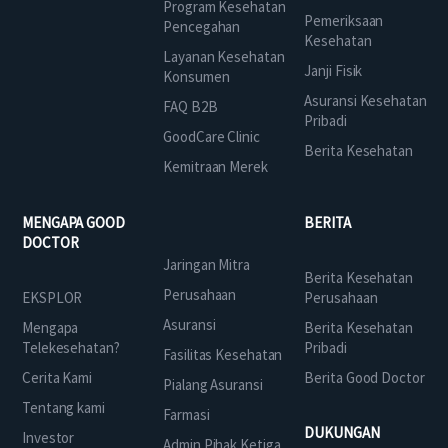
Program Kesehatan
Pemeriksaan
Pencegahan
Kesehatan
Layanan Kesehatan
Janji Fisik
Konsumen
Asuransi Kesehatan
FAQ B2B
Pribadi
GoodCare Clinic
Berita Kesehatan
Kemitraan Merek
MENGAPA GOOD
BERITA
DOCTOR
Jaringan Mitra
Berita Kesehatan
Perusahaan
EKSPLOR
Perusahaan
Asuransi
Mengapa
Berita Kesehatan
Telekesehatan?
Pribadi
Fasilitas Kesehatan
Cerita Kami
Berita Good Doctor
Pialang Asuransi
Tentang kami
Farmasi
DUKUNGAN
Investor
Admin Pihak Ketiga