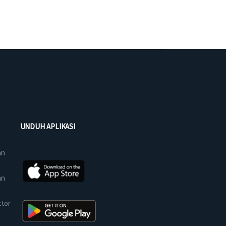
UNDUH APLIKASI
an
an
ctor