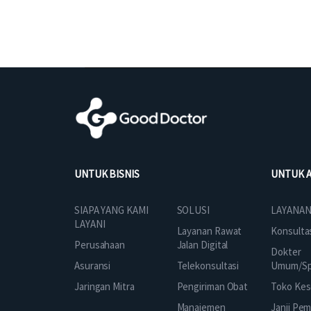
UNTUK BISNIS
UNTUK 
SOLUSI
SIAPA YANG KAMI
LAYANAN
LAYANI
Layanan Rawat
Konsulta
Jalan Digital
Perusahaan
Dokter
Telekonsultasi
Asuransi
Umum/Spe
Pengiriman Obat
Jaringan Mitra
Toko Kes
Manajemen
Janji Pe