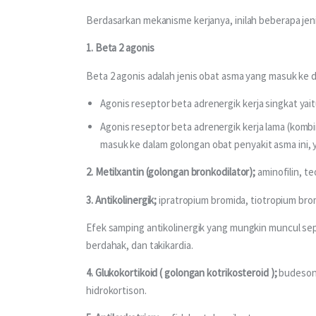
Berdasarkan mekanisme kerjanya, inilah beberapa jen
1. Beta 2 agonis
Beta 2 agonis adalah jenis obat asma yang masuk ke d
Agonis reseptor beta adrenergik kerja singkat yait
Agonis reseptor beta adrenergik kerja lama (komb
masuk ke dalam golongan obat penyakit asma ini, y
2. Metilxantin (golongan bronkodilator); 
aminofilin, te
3. Antikolinergik; 
ipratropium bromida, tiotropium bro
Efek samping antikolinergik yang mungkin muncul seper
berdahak, dan takikardia.
4. Glukokortikoid ( golongan kotrikosteroid ); 
budesoni
hidrokortison. 