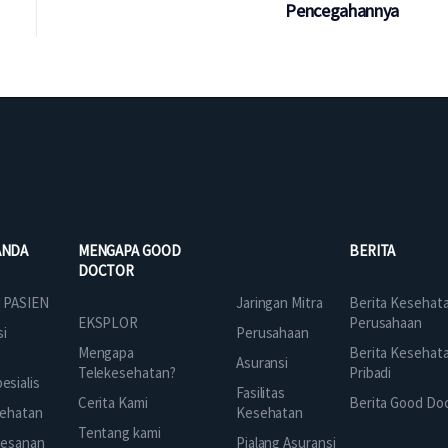
Pencegahannya
ANDA
MENGAPA GOOD
BERITA
DOCTOR
Jaringan Mitra
 PASIEN
Berita Kesehat
EKSPLOR
Perusahaan
Perusahaan
si
Mengapa
Berita Kesehat
Asuransi
Telekesehatan?
Pribadi
sialis
Fasilitas
Cerita Kami
Berita Good Do
Kesehatan
ehatan
Tentang kami
Pialang Asuransi
mesanan