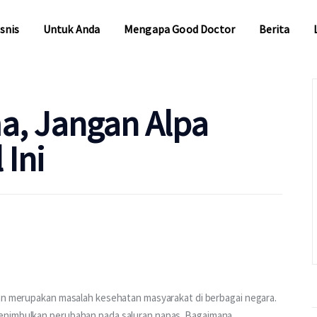
snis
Untuk Anda
Mengapa Good Doctor
Berita
snis
Untuk Anda
Mengapa Good Doctor
Berita
a, Jangan Alpa
Ini
dan merupakan masalah kesehatan masyarakat di berbagai negara. 
menimbulkan perubahan pada saluran napas. Bagaimana 