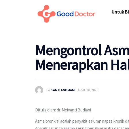
Untuk Bisnis
Untuk Bi
Untuk Anda
Mengapa Good Doctor
Untuk Bi
Mengontrol Asm
Berita
Menerapkan Hal 
Layanan
BY
SANTI ANDRIANI
APRIL 20, 2020
Ditulis oleh: dr. Meiyanti Budiani
Asma bronkial adalah penyakit saluran napas kronik 
Apabila serangan
 asma
 sering berulang maka dapat 