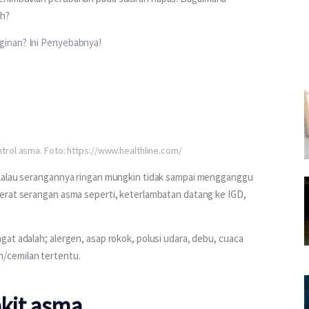
ah?
ginan? Ini Penyebabnya!
rol asma. Foto: https://www.healthline.com/
 Kalau serangannya ringan mungkin tidak sampai mengganggu 
erat serangan asma seperti, keterlambatan datang ke IGD, 
 
at adalah; alergen, asap rokok, polusi udara, debu, cuaca 
/cemilan tertentu. 
akit asma