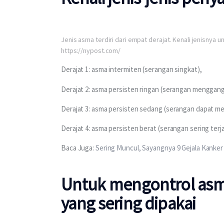
Jenis asma terdiri dari empat derajat. Kenali jenisny
https://nypost.com/
Derajat 1: asma intermiten (serangan singkat), 
Derajat 2: asma persisten ringan (serangan menggangg
Derajat 3: asma persisten sedang (serangan dapat men
Derajat 4: asma persisten berat (serangan sering terja
Baca Juga: 
Sering Muncul, Sayangnya 9 Gejala Kanker S
Untuk mengontrol asma,
yang sering dipakai