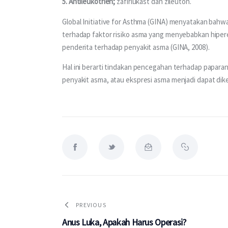
5. Antileukotrien;
 zafirlukast dan zileuton.
Global Initiative for Asthma (GINA) menyatakan bah
terhadap faktor risiko asma yang menyebabkan hiper
penderita terhadap penyakit asma (GINA, 2008). 
Hal ini berarti tindakan pencegahan terhadap papara
penyakit asma, atau ekspresi asma menjadi dapat di
PREVIOUS
Anus Luka, Apakah Harus Operasi?