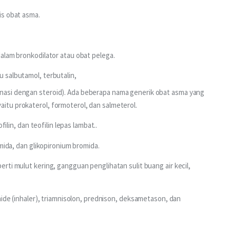
is obat asma.
alam bronkodilator atau obat pelega.
u salbutamol, terbutalin,
inasi dengan steroid). Ada beberapa nama generik obat asma yang
aitu prokaterol, formoterol, dan salmeterol.
ofilin, dan teofilin lepas lambat..
mida, dan glikopironium bromida.
ti mulut kering, gangguan penglihatan sulit buang air kecil, 
de (inhaler), triamnisolon, prednison, deksametason, dan 