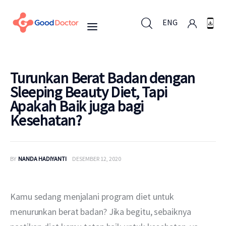
ENG
ENG
Turunkan Berat Badan dengan
Sleeping Beauty Diet, Tapi
Apakah Baik juga bagi
Untuk Bisnis
Kesehatan?
Untuk Anda
BY
NANDA HADIYANTI
DESEMBER 12, 2020
Mengapa Good Doctor
Berita
Kamu sedang menjalani program diet untuk 
menurunkan berat badan? Jika begitu, sebaiknya 
Layanan