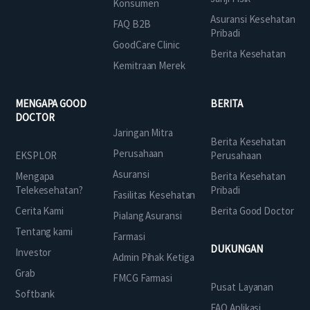
Konsumen
Asuransi Kesehatan
FAQ B2B
Pribadi
GoodCare Clinic
Berita Kesehatan
Kemitraan Merek
MENGAPA GOOD
BERITA
DOCTOR
Jaringan Mitra
Berita Kesehatan
Perusahaan
EKSPLOR
Perusahaan
Asuransi
Mengapa
Berita Kesehatan
Telekesehatan?
Pribadi
Fasilitas Kesehatan
Cerita Kami
Berita Good Doctor
Pialang Asuransi
Tentang kami
Farmasi
DUKUNGAN
Investor
Admin Pihak Ketiga
Grab
FMCG Farmasi
Pusat Layanan
Softbank
FAQ Aplikasi