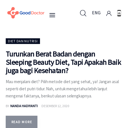
ENG
ENG
DIET DAN NUTRISI
Turunkan Berat Badan dengan
Sleeping Beauty Diet, Tapi Apakah Baik
Untuk Bisnis
juga bagi Kesehatan?
Untuk Anda
Mau menjalani diet? Pilih metode diet yang sehat, ya! Jangan asal
seperti diet putri tidur. Nah, untuk mengetahui lebih lanjut
Mengapa Good Doctor
mengenai faktanya, berikut ulasan selengkapnya.
BY
NANDA HADIYANTI
DESEMBER 12, 2020
Berita
Layanan
READ MORE