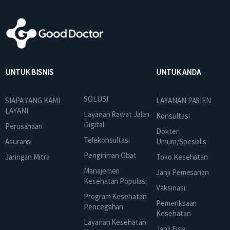
UNTUK BISNIS
UNTUK ANDA
SOLUSI
SIAPA YANG KAMI
LAYANAN PASIEN
LAYANI
Layanan Rawat Jalan
Konsultasi
Digital
Perusahaan
Dokter
Telekonsultasi
Asuransi
Umum/Spesialis
Pengiriman Obat
Jaringan Mitra
Toko Kesehatan
Manajemen
Janji Pemesanan
Kesehatan Populasi
Vaksinasi
Program Kesehatan
Pemeriksaan
Pencegahan
Kesehatan
Layanan Kesehatan
Janji Fisik