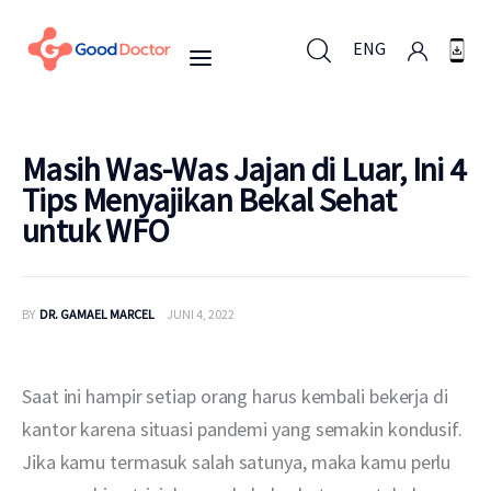
ENG
ENG
Masih Was-Was Jajan di Luar, Ini 4
Tips Menyajikan Bekal Sehat
untuk WFO
Untuk Bisnis
Untuk Anda
BY
DR. GAMAEL MARCEL
JUNI 4, 2022
Mengapa Good Doctor
Saat ini hampir setiap orang harus kembali bekerja di 
Berita
kantor karena situasi pandemi yang semakin kondusif. 
Jika kamu termasuk salah satunya, maka kamu perlu 
Layanan