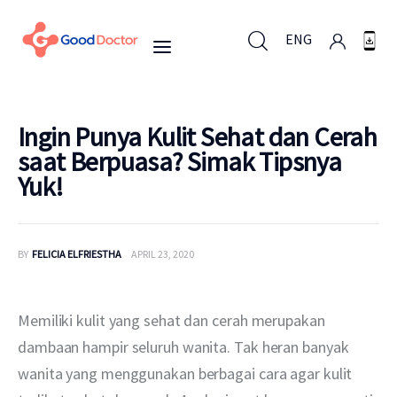
ENG
ENG
Ingin Punya Kulit Sehat dan Cerah
saat Berpuasa? Simak Tipsnya
Yuk!
Untuk Bisnis
Untuk Anda
BY
FELICIA ELFRIESTHA
APRIL 23, 2020
Mengapa Good Doctor
Memiliki kulit yang sehat dan cerah merupakan 
Berita
dambaan hampir seluruh wanita. Tak heran banyak 
wanita yang menggunakan berbagai cara agar kulit 
Layanan