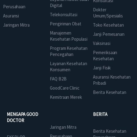
Konsultasi
Digital
Perusahaan
Dokter
Telekonsultasi
Asuransi
Umum/Spesialis
Pengiriman Obat
Jaringan Mitra
Toko Kesehatan
Manajemen
Janji Pemesanan
Kesehatan Populasi
Vaksinasi
Program Kesehatan
Pemeriksaan
Pencegahan
Kesehatan
Layanan Kesehatan
Janji Fisik
Konsumen
Asuransi Kesehatan
FAQ B2B
Pribadi
GoodCare Clinic
Berita Kesehatan
Kemitraan Merek
MENGAPA GOOD
BERITA
DOCTOR
Jaringan Mitra
Berita Kesehatan
Perusahaan