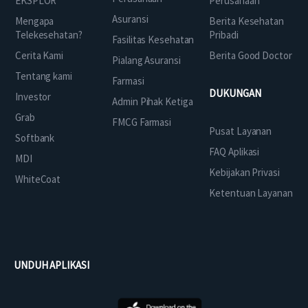
EKSPLOR
Perusahaan
Asuransi
Mengapa
Berita Kesehatan
Telekesehatan?
Pribadi
Fasilitas Kesehatan
Cerita Kami
Berita Good Doctor
Pialang Asuransi
Tentang kami
Farmasi
DUKUNGAN
Investor
Admin Pihak Ketiga
Grab
FMCG Farmasi
Pusat Layanan
Softbank
FAQ Aplikasi
MDI
Kebijakan Privasi
WhiteCoat
Ketentuan Layanan
UNDUH APLIKASI