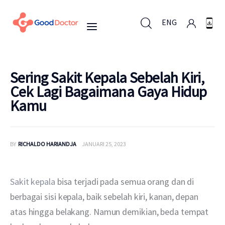
ENG
ENG
Sering Sakit Kepala Sebelah Kiri,
Cek Lagi Bagaimana Gaya Hidup
Kamu
Untuk Bisnis
Untuk Anda
BY
RICHALDO HARIANDJA
JANUARI 25, 2023
Mengapa Good Doctor
Sakit kepala
 bisa terjadi pada semua orang dan di 
Berita
berbagai sisi kepala, baik sebelah kiri, kanan, depan 
atas hingga belakang. Namun demikian, beda tempat 
Layanan