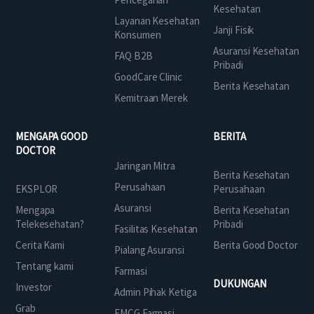
Kesehatan
Layanan Kesehatan
Janji Fisik
Konsumen
Asuransi Kesehatan
FAQ B2B
Pribadi
GoodCare Clinic
Berita Kesehatan
Kemitraan Merek
MENGAPA GOOD
BERITA
DOCTOR
Jaringan Mitra
Berita Kesehatan
Perusahaan
EKSPLOR
Perusahaan
Asuransi
Mengapa
Berita Kesehatan
Telekesehatan?
Pribadi
Fasilitas Kesehatan
Cerita Kami
Berita Good Doctor
Pialang Asuransi
Tentang kami
Farmasi
DUKUNGAN
Investor
Admin Pihak Ketiga
Grab
FMCG Farmasi