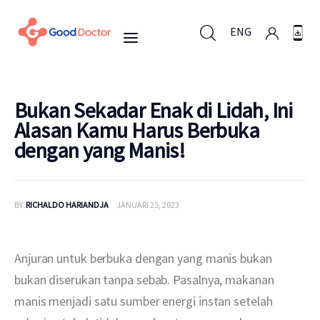
ENG
ENG
Bukan Sekadar Enak di Lidah, Ini
Alasan Kamu Harus Berbuka
dengan yang Manis!
Untuk Bisnis
Untuk Anda
BY
RICHALDO HARIANDJA
JANUARI 25, 2023
Mengapa Good Doctor
Anjuran untuk berbuka dengan yang manis bukan 
Berita
bukan diserukan tanpa sebab. Pasalnya, makanan 
manis menjadi satu sumber energi instan setelah 
Layanan