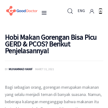
ENG
ENG
Hobi Makan Gorengan Bisa Picu
GERD & PCOS? Berikut
Penjelasannya!
Untuk Bisnis
Untuk Anda
BY
MUHAMMAD HANIF
MARET 31, 2021
Mengapa Good Doctor
Bagi sebagian orang, gorengan merupakan makanan 
Berita
yang selalu menjadi teman di banyak suasana. Namun, 
beberapa kalangan menganggap bahwa makanan itu 
Layanan