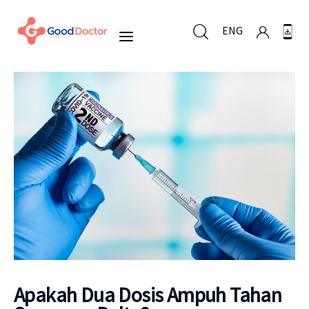
ENG
ENG
Untuk Bisnis
Untuk Anda
Mengapa Good Doctor
Berita
Apakah Dua Dosis Ampuh Tahan
Layanan