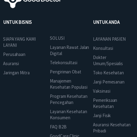
UNTUK BISNIS
UNTUK ANDA
SOLUSI
SIAPA YANG KAMI
LAYANAN PASIEN
LAYANI
Layanan Rawat Jalan
Konsultasi
Digital
Perusahaan
Dokter
Telekonsultasi
Asuransi
Umum/Spesialis
Pengiriman Obat
Jaringan Mitra
Toko Kesehatan
Manajemen
Janji Pemesanan
Kesehatan Populasi
Vaksinasi
Program Kesehatan
Pemeriksaan
Pencegahan
Kesehatan
Layanan Kesehatan
Janji Fisik
Konsumen
Asuransi Kesehatan
FAQ B2B
Pribadi
GoodCare Clinic