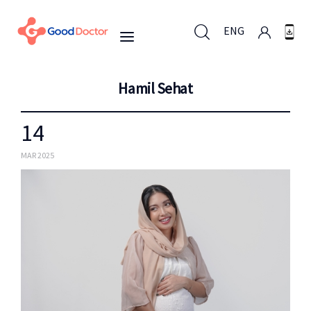
ENG
Hamil Sehat
ENG
14
Untuk Bisnis
MAR 2025
Untuk Anda
Mengapa Good Doctor
Berita
Layanan