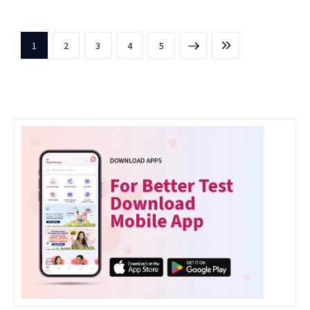
1
2
3
NEXT
4
LAST
5