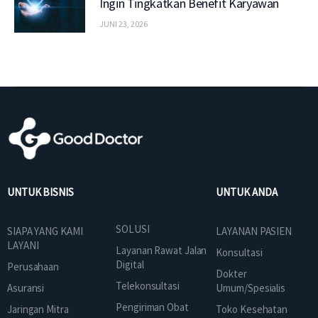
Ingin Tingkatkan Benefit Karyawan
JUNI 23, 2026
UNTUK BISNIS
UNTUK ANDA
SOLUSI
SIAPA YANG KAMI
LAYANAN PASIEN
LAYANI
Layanan Rawat Jalan
Konsultasi
Digital
Perusahaan
Dokter
Telekonsultasi
Asuransi
Umum/Spesialis
Pengiriman Obat
Jaringan Mitra
Toko Kesehatan