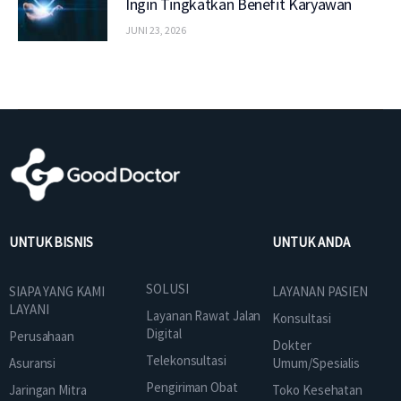
Ingin Tingkatkan Benefit Karyawan
JUNI 23, 2026
UNTUK BISNIS
UNTUK ANDA
SOLUSI
SIAPA YANG KAMI
LAYANAN PASIEN
LAYANI
Layanan Rawat Jalan
Konsultasi
Digital
Perusahaan
Dokter
Telekonsultasi
Asuransi
Umum/Spesialis
Pengiriman Obat
Jaringan Mitra
Toko Kesehatan