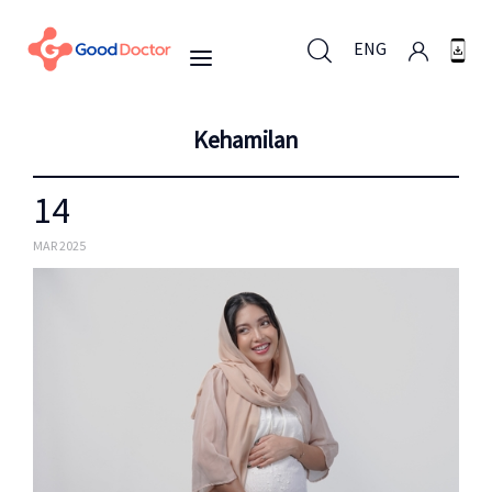
ENG
Kehamilan
ENG
14
Untuk Bisnis
MAR 2025
Untuk Anda
Mengapa Good Doctor
Berita
Layanan