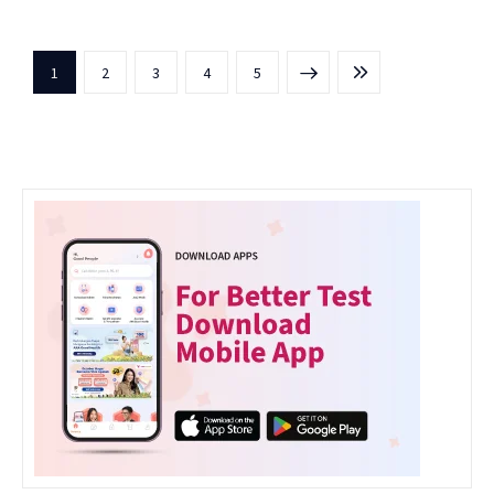
1
2
3
NEXT
4
LAST
5