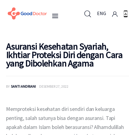
ENG
ENG
Asuransi Kesehatan Syariah,
Ikhtiar Proteksi Diri dengan Cara
yang Dibolehkan Agama
Untuk Bisnis
Untuk Anda
BY
SANTI ANDRIANI
DESEMBER 27, 2022
Mengapa Good Doctor
Memproteksi kesehatan diri sendiri dan keluarga 
Berita
penting, salah satunya bisa dengan asuransi. Tapi 
apakah dalam Islam boleh berasuransi? Alhamdulillah 
Layanan