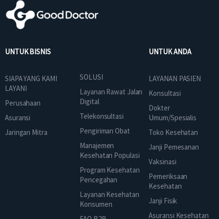
UNTUK BISNIS
UNTUK ANDA
SOLUSI
SIAPA YANG KAMI
LAYANAN PASIEN
LAYANI
Layanan Rawat Jalan
Konsultasi
Digital
Perusahaan
Dokter
Telekonsultasi
Asuransi
Umum/Spesialis
Pengiriman Obat
Jaringan Mitra
Toko Kesehatan
Manajemen
Janji Pemesanan
Kesehatan Populasi
Vaksinasi
Program Kesehatan
Pemeriksaan
Pencegahan
Kesehatan
Layanan Kesehatan
Janji Fisik
Konsumen
Asuransi Kesehatan
FAQ B2B