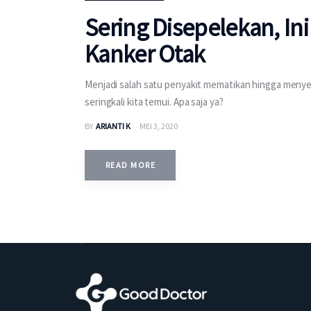
Sering Disepelekan, In
Kanker Otak
Menjadi salah satu penyakit mematikan hingga meny
seringkali kita temui. Apa saja ya?
BY
ARIANTI K
MEI 3, 2020
READ MORE