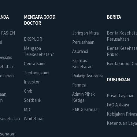
ANDA
MENGAPA GOOD
BERITA
DOCTOR
Jaringan Mitra
 PASIEN
Berita Kesehat
EKSPLOR
Perusahaan
Perusahaan
si
Mengapa
Berita Kesehat
Asuransi
Telekesehatan?
Pribadi
sialis
Fasilitas
Cerita Kami
Berita Good Do
Kesehatan
ehatan
Tentang kami
Pialang Asuransi
mesanan
DUKUNGAN
Investor
Farmasi
Grab
Admin Pihak
aan
Pusat Layanan
Ketiga
an
Softbank
FAQ Aplikasi
FMCG Farmasi
k
MDI
Kebijakan Privas
 Kesehatan
WhiteCoat
Ketentuan Lay
esehatan