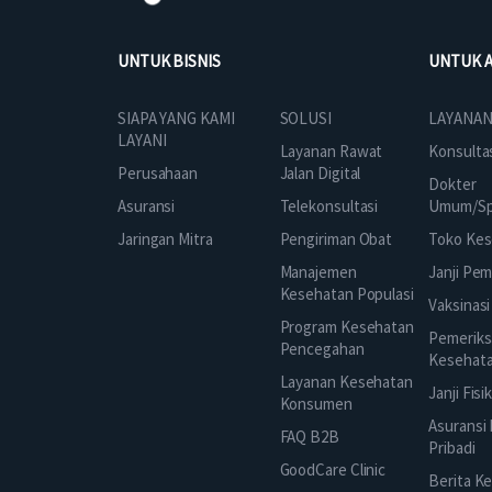
UNTUK BISNIS
UNTUK 
SOLUSI
SIAPA YANG KAMI
LAYANAN
LAYANI
Layanan Rawat
Konsulta
Jalan Digital
Perusahaan
Dokter
Telekonsultasi
Asuransi
Umum/Spe
Pengiriman Obat
Jaringan Mitra
Toko Kes
Manajemen
Janji Pe
Kesehatan Populasi
Vaksinasi
Program Kesehatan
Pemeriks
Pencegahan
Kesehat
Layanan Kesehatan
Janji Fisi
Konsumen
Asuransi
FAQ B2B
Pribadi
GoodCare Clinic
Berita K