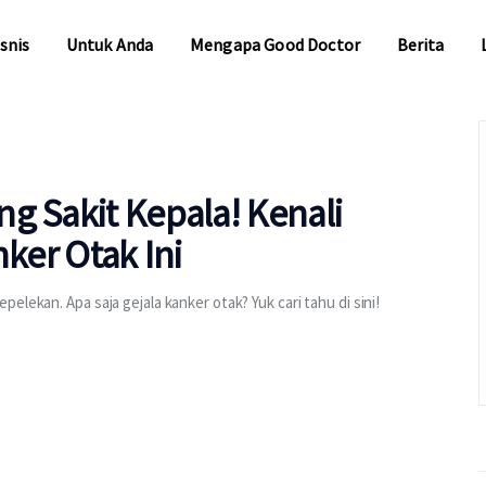
snis
Untuk Anda
Mengapa Good Doctor
Berita
snis
Untuk Anda
Mengapa Good Doctor
Berita
g Sakit Kepala! Kenali
nker Otak Ini
lekan. Apa saja gejala kanker otak? Yuk cari tahu di sini!