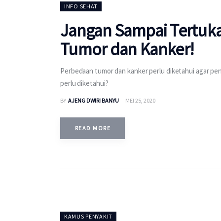
INFO SEHAT
Jangan Sampai Tertuka
Tumor dan Kanker!
Perbedaan tumor dan kanker perlu diketahui agar pen
perlu diketahui?
BY
AJENG DWIRI BANYU
MEI 25, 2020
READ MORE
KAMUS PENYAKIT