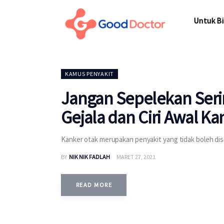
Untuk Bisnis
Untuk Bi
Untuk Anda
Mengapa Good Doctor
Untuk Bi
KAMUS PENYAKIT
Berita
Jangan Sepelekan Serin
Layanan
Gejala dan Ciri Awal Ka
Kanker otak merupakan penyakit yang tidak boleh disepe
BY
NIK NIK FADLAH
MARET 27, 2021
READ MORE