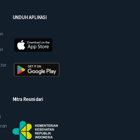
UNDUH APLIKASI
an
an
ctor
Mitra Resmi dari
i
anan