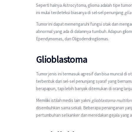
Seperti halnya Astrocytoma, glioma adalah tipe tumo
ini mulai terdeteksi biasanya di sel-sel penunjang 
glial
Tumor ini dapat memengaruhi fungsi otak dan mengan
abnormal yang ada di dalamnya tumbuh. Adapun glioma 
Ependymomas, dan Oligodendrogliomas.
Glioblastoma
Tumor jenis ini termasuk agresif dan bisa muncul di o
terbentuk dari sel-sel penunjang syaraf yang bernam
berapapun, tapi lebih banyak ditemukan di orang lanju
Memiliki istilah medis lain yakni 
glioblastoma multifo
disembuhkan sama sekali. Beberapa penanganan yan
pertumbuhan sel kanker dan meredakan gejala yang a