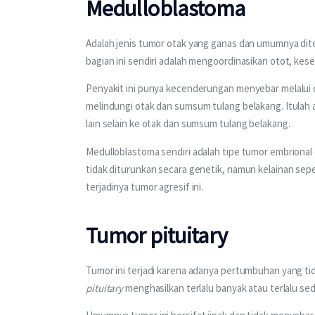
Medulloblastoma
Adalah jenis tumor otak yang ganas dan umumnya dit
bagian ini sendiri adalah mengoordinasikan otot, kes
Penyakit ini punya kecenderungan menyebar melalui c
melindungi otak dan sumsum tulang belakang. Itulah 
lain selain ke otak dan sumsum tulang belakang.
Medulloblastoma sendiri adalah tipe tumor embrional d
tidak diturunkan secara genetik, namun kelainan sepe
terjadinya tumor agresif ini.
Tumor pituitary
Tumor ini terjadi karena adanya pertumbuhan yang tid
pituitary 
menghasilkan terlalu banyak atau terlalu se