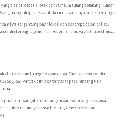
r yang bisa terdapat di otak dan sumsum tulang belakang. Tumor 
 
yang mengelilingi sel syaraf dan membantunya untuk berfungsi.
cam jiwa tergantung pada lokasi dan seberapa cepat sel-sel 
sendiri terbagi lagi menjadi beberapa jenis yakni Astrocytomas, 
tak atau sumsum tulang belakang juga. Glioblastoma sendiri 
a 
astrocytes
. Penyakit ini bisa terdapat pada rentang usia 
t usia.
rme
, tumor ini sangat sulit ditangani dan tak jarang tidak bisa 
g dilakukan umumnya hanya berfungsi memperlambat 
da.