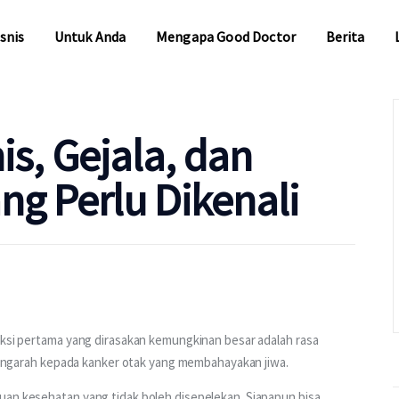
snis
Untuk Anda
Mengapa Good Doctor
Berita
snis
Untuk Anda
Mengapa Good Doctor
Berita
s, Gejala, dan
g Perlu Dikenali
aksi pertama yang dirasakan kemungkinan besar adalah rasa 
a mengarah kepada kanker otak yang membahayakan jiwa.
uan kesehatan yang tidak boleh disepelekan. Siapapun bisa 