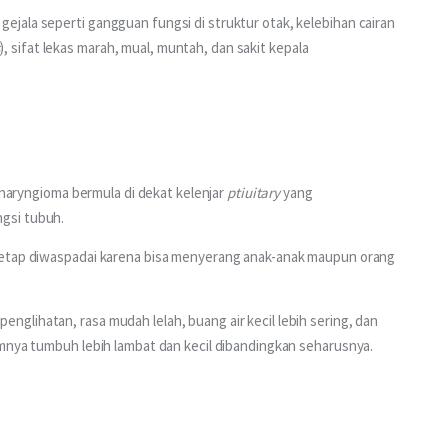
jala seperti gangguan fungsi di struktur otak, kelebihan cairan 
), sifat lekas marah, mual, muntah, dan sakit kepala 
pharyngioma bermula di dekat kelenjar 
ptiuitary
 yang 
gsi tubuh.
tetap diwaspadai karena bisa menyerang anak-anak maupun orang 
lihatan, rasa mudah lelah, buang air kecil lebih sering, dan 
umnya tumbuh lebih lambat dan kecil dibandingkan seharusnya.