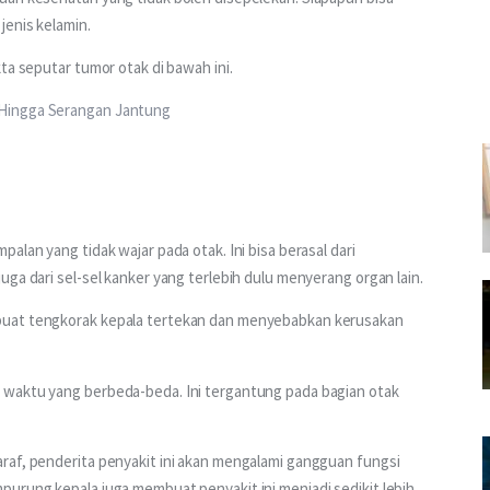
jenis kelamin.
ta seputar tumor otak di bawah ini.
 Hingga Serangan Jantung
alan yang tidak wajar pada otak. Ini bisa berasal dari 
ga dari sel-sel kanker yang terlebih dulu menyerang organ lain.
buat tengkorak kepala tertekan dan menyebabkan kerusakan 
 waktu yang berbeda-beda. Ini tergantung pada bagian otak 
raf, penderita penyakit ini akan mengalami gangguan fungsi 
urung kepala juga membuat penyakit ini menjadi sedikit lebih 