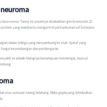
c neuroma
r schwannoma
. Tumor ini umumnya disebabkan gen kromosom 22 
kan protein yang membantu mengontrol pertumbuhan sel Schwann 
bagian dalam telinga yang menyambung ke otak. Syaraf yang 
a fungsi keseimbangan dan pendengaran.
penyakit ini adalah hilangnya kemampuan mendengar, muncul 
eimbang.
toma
 otak atau sumsum tulang belakang. Maka gejala yang ditimbulkan 
da.