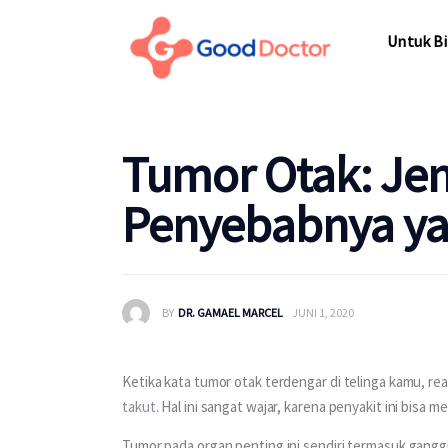
Untuk Bisnis
Untuk Bi
Untuk Anda
Mengapa Good Doctor
Untuk Bi
Tumor Otak: Jeni
Berita
Penyebabnya yan
Layanan
BY
DR. GAMAEL MARCEL
JUNI 1, 2020
Ketika kata tumor otak terdengar di telinga kamu, re
takut
. Hal ini sangat wajar, karena penyakit ini bis
Tumor pada organ penting ini sendiri termasuk gangg