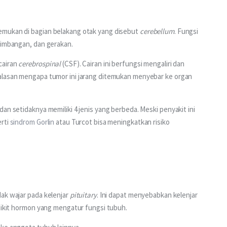
emukan di bagian belakang otak yang disebut 
cerebellum
. Fungsi 
eimbangan, dan gerakan.
airan 
cerebrospinal
 (CSF). Cairan ini berfungsi mengaliri dan 
alasan mengapa tumor ini jarang ditemukan menyebar ke organ 
an setidaknya memiliki 4 jenis yang berbeda. Meski penyakit ini 
rti 
sindrom Gorlin
 atau Turcot bisa meningkatkan risiko 
ak wajar pada kelenjar 
pituitary
. Ini dapat menyebabkan kelenjar 
dikit hormon yang mengatur fungsi tubuh.