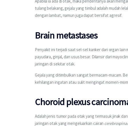
Apabila ia ada di otak, maka penderitanya akan mengal
tulang belakang, gejala yang timbul adalah mudah lela
dengan lambat, namun juga dapat bersifat agresif.
Brain metastases
Penyakit ini terjadi saat sel-sel kanker dari organ l
payudara, ginjal, dan usus besar. Dilansir dari mayoc
jaringan di sekitar otak.
Gejala yang ditimbulkan sangat bermacam-macam. Beb
kehilangan ingatan atau sulit mengingat momen-mome
Choroid plexus carcinom
Adalah jenis tumor pada otak yang termasuk jinak dan 
jaringan otak yang mengeluarkan cairan 
cerebrospina