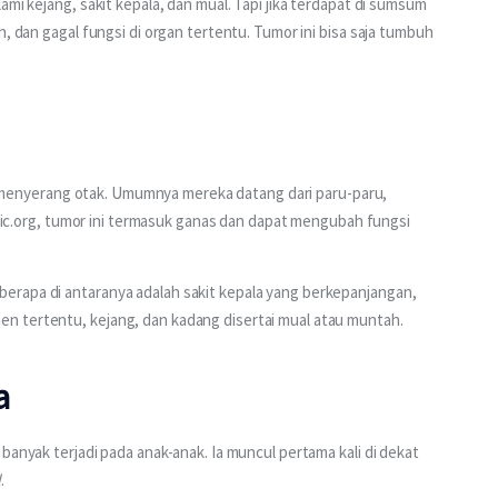
ami kejang, sakit kepala, dan mual. Tapi jika terdapat di sumsum 
h, dan gagal fungsi di organ tertentu. Tumor ini bisa saja tumbuh 
ain menyerang otak. Umumnya mereka datang dari paru-paru, 
linic.org, tumor ini termasuk ganas dan dapat mengubah fungsi 
erapa di antaranya adalah sakit kepala yang berkepanjangan, 
n tertentu, kejang, dan kadang disertai mual atau muntah.
a
banyak terjadi pada anak-anak. Ia muncul pertama kali di dekat 
l
.