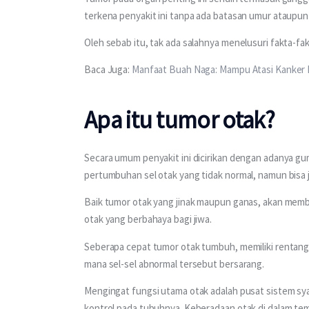
terkena penyakit ini tanpa ada batasan umur ataupun 
Oleh sebab itu, tak ada salahnya menelusuri fakta-fak
Baca Juga: 
Manfaat Buah Naga: Mampu Atasi Kanker
Apa itu tumor otak?
Secara umum penyakit ini dicirikan dengan adanya gump
pertumbuhan sel otak yang tidak normal, namun bisa ju
Baik tumor otak yang jinak maupun ganas, akan mem
otak yang berbahaya bagi jiwa.
Seberapa cepat tumor otak tumbuh, memiliki rentang
mana sel-sel abnormal tersebut bersarang.
Mengingat fungsi utama otak adalah pusat sistem sya
kontrol pada tubuhnya. Keberadaan otak di dalam temp