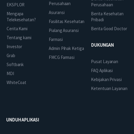
Perusahaan
EKSPLOR
Perusahaan
Asuransi
Mengapa
Berita Kesehatan
Telekesehatan?
Pribadi
Fasilitas Kesehatan
Cerita Kami
Berita Good Doctor
Pialang Asuransi
Tentang kami
Farmasi
DUKUNGAN
Investor
Admin Pihak Ketiga
Grab
FMCG Farmasi
Pusat Layanan
Softbank
FAQ Aplikasi
MDI
Kebijakan Privasi
WhiteCoat
Ketentuan Layanan
UNDUH APLIKASI