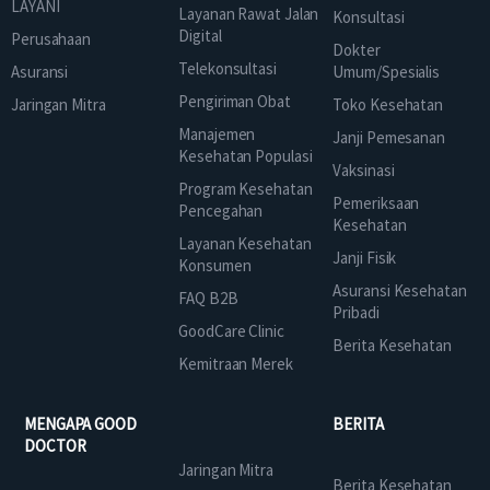
LAYANI
Layanan Rawat Jalan
Konsultasi
Digital
Perusahaan
Dokter
Telekonsultasi
Asuransi
Umum/Spesialis
Pengiriman Obat
Jaringan Mitra
Toko Kesehatan
Manajemen
Janji Pemesanan
Kesehatan Populasi
Vaksinasi
Program Kesehatan
Pemeriksaan
Pencegahan
Kesehatan
Layanan Kesehatan
Janji Fisik
Konsumen
Asuransi Kesehatan
FAQ B2B
Pribadi
GoodCare Clinic
Berita Kesehatan
Kemitraan Merek
MENGAPA GOOD
BERITA
DOCTOR
Jaringan Mitra
Berita Kesehatan