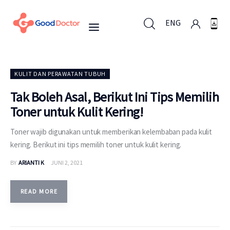
ENG
ENG
KULIT DAN PERAWATAN TUBUH
Tak Boleh Asal, Berikut Ini Tips Memilih
Toner untuk Kulit Kering!
Untuk Bisnis
Toner wajib digunakan untuk memberikan kelembaban pada kulit
Untuk Anda
kering. Berikut ini tips memilih toner untuk kulit kering.
BY
ARIANTI K
JUNI 2, 2021
Mengapa Good Doctor
Berita
READ MORE
Layanan