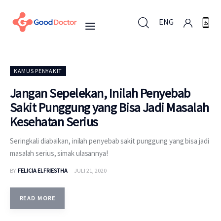
ENG
ENG
KAMUS PENYAKIT
Jangan Sepelekan, Inilah Penyebab
Sakit Punggung yang Bisa Jadi Masalah
Untuk Bisnis
Kesehatan Serius
Untuk Anda
Seringkali diabaikan, inilah penyebab sakit punggung yang bisa jadi
masalah serius, simak ulasannya!
Mengapa Good Doctor
BY
FELICIA ELFRIESTHA
JULI 21, 2020
Berita
READ MORE
Layanan