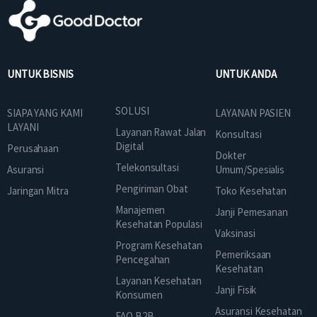
UNTUK BISNIS
UNTUK ANDA
SOLUSI
SIAPA YANG KAMI
LAYANAN PASIEN
LAYANI
Layanan Rawat Jalan
Konsultasi
Digital
Perusahaan
Dokter
Telekonsultasi
Asuransi
Umum/Spesialis
Pengiriman Obat
Jaringan Mitra
Toko Kesehatan
Manajemen
Janji Pemesanan
Kesehatan Populasi
Vaksinasi
Program Kesehatan
Pemeriksaan
Pencegahan
Kesehatan
Layanan Kesehatan
Janji Fisik
Konsumen
Asuransi Kesehatan
FAQ B2B