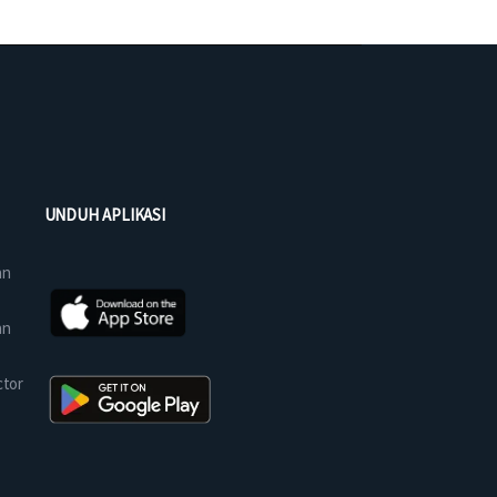
UNDUH APLIKASI
an
an
ctor