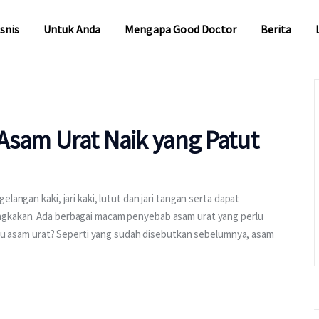
snis
Untuk Anda
Mengapa Good Doctor
Berita
snis
Untuk Anda
Mengapa Good Doctor
Berita
Asam Urat Naik yang Patut
langan kaki, jari kaki, lutut dan jari tangan serta dapat
ngkakan. Ada berbagai macam penyebab asam urat yang perlu
 itu asam urat? Seperti yang sudah disebutkan sebelumnya, asam