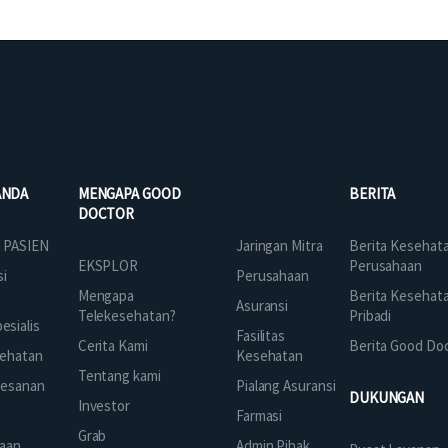
ANDA
MENGAPA GOOD
BERITA
DOCTOR
Jaringan Mitra
 PASIEN
Berita Kesehat
EKSPLOR
Perusahaan
Perusahaan
si
Mengapa
Berita Kesehat
Asuransi
Telekesehatan?
Pribadi
sialis
Fasilitas
Cerita Kami
Berita Good Do
Kesehatan
ehatan
Tentang kami
Pialang Asuransi
mesanan
DUKUNGAN
Investor
Farmasi
Grab
Admin Pihak
aan