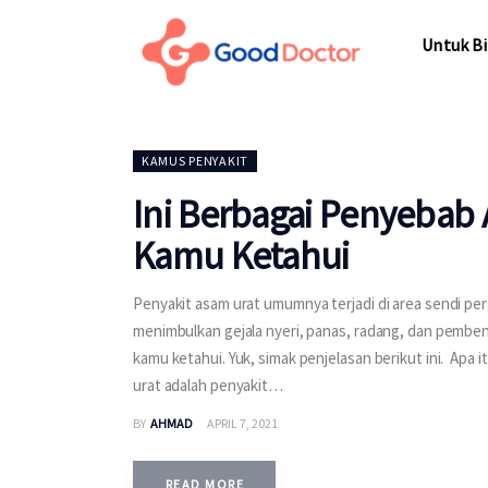
Untuk Bisnis
Untuk Bi
Untuk Anda
Mengapa Good Doctor
Untuk Bi
KAMUS PENYAKIT
Berita
Ini Berbagai Penyebab 
Layanan
Kamu Ketahui
Penyakit asam urat umumnya terjadi di area sendi perge
menimbulkan gejala nyeri, panas, radang, dan pembe
kamu ketahui. Yuk, simak penjelasan berikut ini. Apa
urat adalah penyakit…
BY
AHMAD
APRIL 7, 2021
READ MORE