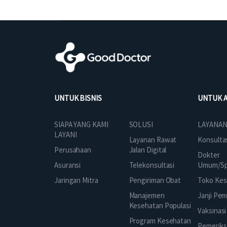
UNTUK BISNIS
UNTUK 
SOLUSI
SIAPA YANG KAMI
LAYANAN
LAYANI
Layanan Rawat
Konsulta
Jalan Digital
Perusahaan
Dokter
Telekonsultasi
Asuransi
Umum/Spe
Pengiriman Obat
Jaringan Mitra
Toko Kes
Manajemen
Janji Pe
Kesehatan Populasi
Vaksinasi
Program Kesehatan
Pemeriks