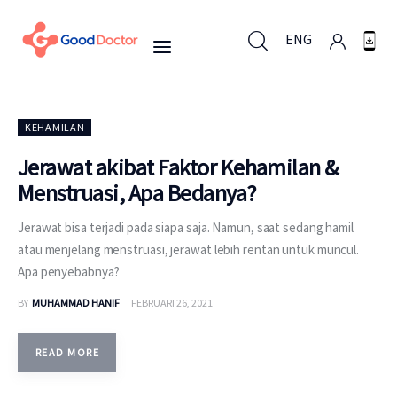
ENG
ENG
KEHAMILAN
Jerawat akibat Faktor Kehamilan &
Menstruasi, Apa Bedanya?
Untuk Bisnis
Jerawat bisa terjadi pada siapa saja. Namun, saat sedang hamil
Untuk Anda
atau menjelang menstruasi, jerawat lebih rentan untuk muncul.
Apa penyebabnya?
Mengapa Good Doctor
BY
MUHAMMAD HANIF
FEBRUARI 26, 2021
Berita
READ MORE
Layanan