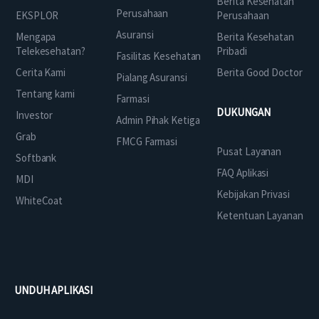
Berita Kesehatan
Perusahaan
EKSPLOR
Perusahaan
Asuransi
Mengapa
Berita Kesehatan
Telekesehatan?
Pribadi
Fasilitas Kesehatan
Cerita Kami
Berita Good Doctor
Pialang Asuransi
Tentang kami
Farmasi
DUKUNGAN
Investor
Admin Pihak Ketiga
Grab
FMCG Farmasi
Pusat Layanan
Softbank
FAQ Aplikasi
MDI
Kebijakan Privasi
WhiteCoat
Ketentuan Layanan
UNDUH APLIKASI