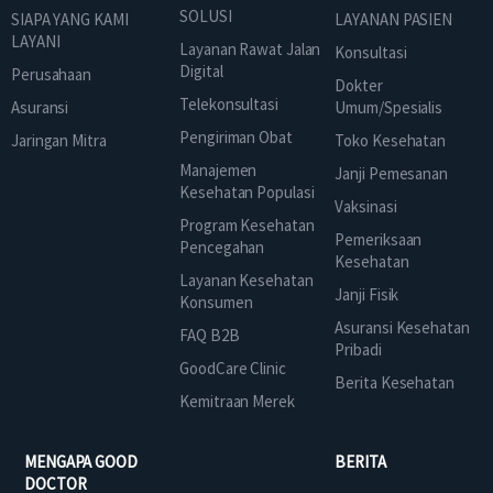
SOLUSI
SIAPA YANG KAMI
LAYANAN PASIEN
LAYANI
Layanan Rawat Jalan
Konsultasi
Digital
Perusahaan
Dokter
Telekonsultasi
Asuransi
Umum/Spesialis
Pengiriman Obat
Jaringan Mitra
Toko Kesehatan
Manajemen
Janji Pemesanan
Kesehatan Populasi
Vaksinasi
Program Kesehatan
Pemeriksaan
Pencegahan
Kesehatan
Layanan Kesehatan
Janji Fisik
Konsumen
Asuransi Kesehatan
FAQ B2B
Pribadi
GoodCare Clinic
Berita Kesehatan
Kemitraan Merek
MENGAPA GOOD
BERITA
DOCTOR