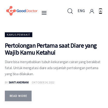
ENG
ENG
KAMUS PENYAKIT
Pertolongan Pertama saat Diare yang
Wajib Kamu Ketahui
Untuk Bisnis
Diare bisa menyebabkan tubuh kekurangan cairan yang berakibat
Untuk Anda
fatal. Untuk mengatasi diare ada sejumlah pertolongan pertama
yang bisa dilakukan.
Mengapa Good Doctor
BY
SANTI ANDRIANI
OKTOBER 24, 2022
Berita
READ MORE
Layanan