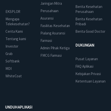
Jaringan Mitra
Berita Kesehatan
Perusahaan
EKSPLOR
Perusahaan
Asuransi
Mengapa
Berita Kesehatan
Telekesehatan?
Pribadi
Fasilitas Kesehatan
Cerita Kami
Berita Good Doctor
Pialang Asuransi
Tentang kami
Farmasi
DUKUNGAN
Investor
Admin Pihak Ketiga
Grab
FMCG Farmasi
Pusat Layanan
Softbank
FAQ Aplikasi
MDI
Kebijakan Privasi
WhiteCoat
Ketentuan Layanan
UNDUH APLIKASI