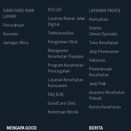
SOLUSI
SIAPA YANG KAMI
LAYANAN PASIEN
LAYANI
Layanan Rawat Jalan
Konsultasi
Digital
Perusahaan
Dokter
Telekonsultasi
Asuransi
Umum/Spesialis
Pengiriman Obat
Jaringan Mitra
Toko Kesehatan
Manajemen
Janji Pemesanan
Kesehatan Populasi
Vaksinasi
Program Kesehatan
Pemeriksaan
Pencegahan
Kesehatan
Layanan Kesehatan
Janji Fisik
Konsumen
Asuransi Kesehatan
FAQ B2B
Pribadi
GoodCare Clinic
Berita Kesehatan
Kemitraan Merek
MENGAPA GOOD
BERITA