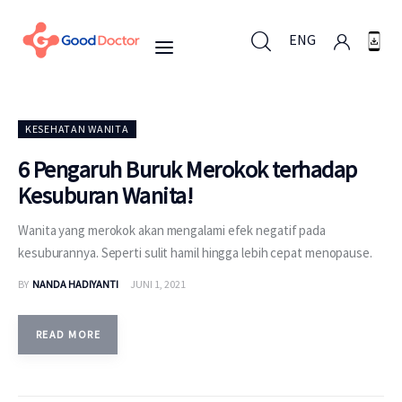
ENG
ENG
KESEHATAN WANITA
6 Pengaruh Buruk Merokok terhadap
Kesuburan Wanita!
Untuk Bisnis
Wanita yang merokok akan mengalami efek negatif pada
Untuk Anda
kesuburannya. Seperti sulit hamil hingga lebih cepat menopause.
BY
NANDA HADIYANTI
JUNI 1, 2021
Mengapa Good Doctor
Berita
READ MORE
Layanan