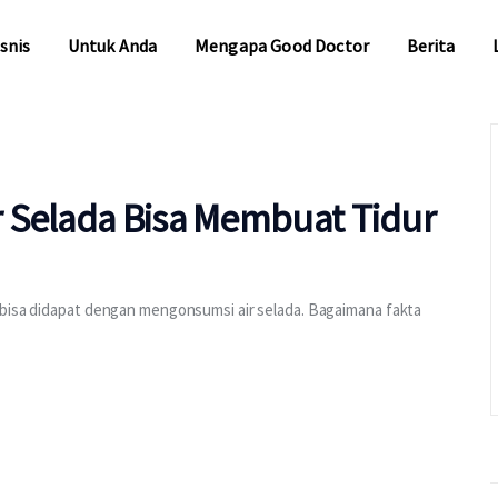
snis
Untuk Anda
Mengapa Good Doctor
Berita
snis
Untuk Anda
Mengapa Good Doctor
Berita
 Selada Bisa Membuat Tidur
 bisa didapat dengan mengonsumsi air selada. Bagaimana fakta