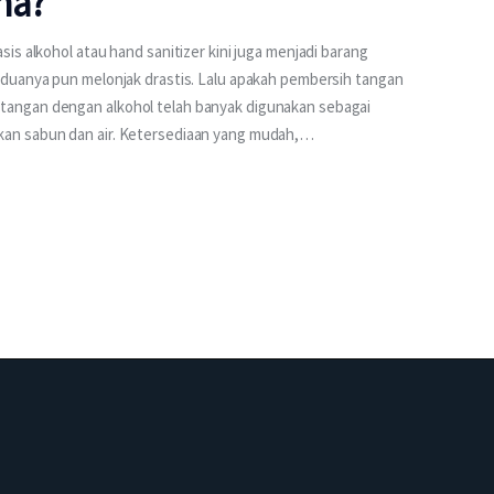
na?
is alkohol atau hand sanitizer kini juga menjadi barang
eduanya pun melonjak drastis. Lalu apakah pembersih tangan
angan dengan alkohol telah banyak digunakan sebagai
an sabun dan air. Ketersediaan yang mudah,…