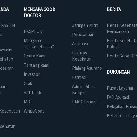
ANDA
MENGAPA GOOD
BERITA
DOCTOR
Jaringan Mitra
 PASIEN
Berita Kesehat
EKSPLOR
Perusahaan
Perusahaan
si
Mengapa
Berita Kesehat
Asuransi
Telekesehatan?
Pribadi
sialis
Fasilitas
Cerita Kami
Berita Good Do
Kesehatan
ehatan
Tentang kami
Pialang Asuransi
mesanan
DUKUNGAN
Investor
Farmasi
Grab
Admin Pihak
aan
Pusat Layanan
Ketiga
an
Softbank
FAQ Aplikasi
FMCG Farmasi
k
MDI
Kebijakan Privas
 Kesehatan
WhiteCoat
Ketentuan Lay
esehatan