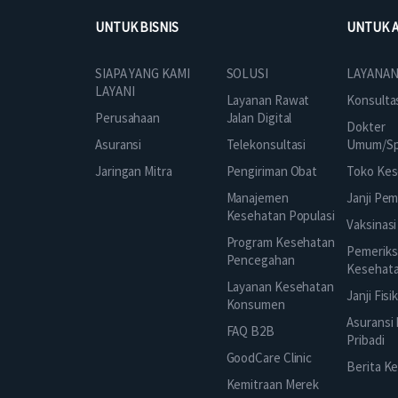
UNTUK BISNIS
UNTUK 
SOLUSI
SIAPA YANG KAMI
LAYANAN
LAYANI
Layanan Rawat
Konsulta
Jalan Digital
Perusahaan
Dokter
Telekonsultasi
Asuransi
Umum/Spe
Pengiriman Obat
Jaringan Mitra
Toko Kes
Manajemen
Janji Pe
Kesehatan Populasi
Vaksinasi
Program Kesehatan
Pemeriks
Pencegahan
Kesehat
Layanan Kesehatan
Janji Fisi
Konsumen
Asuransi
FAQ B2B
Pribadi
GoodCare Clinic
Berita K
Kemitraan Merek