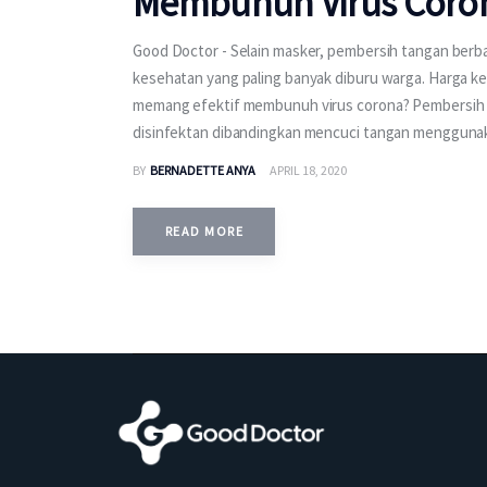
Membunuh Virus Coro
Good Doctor - Selain masker, pembersih tangan berbas
kesehatan yang paling banyak diburu warga. Harga k
memang efektif membunuh virus corona? Pembersih t
disinfektan dibandingkan mencuci tangan menggunak
BY
BERNADETTE ANYA
APRIL 18, 2020
READ MORE