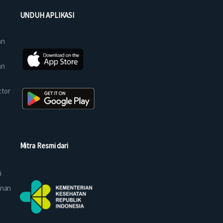
UNDUH APLIKASI
an
an
ctor
Mitra Resmi dari
i
anan