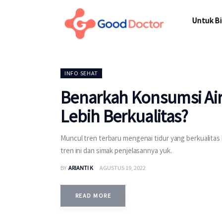
Untuk Bisnis
Untuk Bi
Untuk Anda
Mengapa Good Doctor
Untuk Bi
INFO SEHAT
Berita
Benarkah Konsumsi Air
Layanan
Lebih Berkualitas?
Muncul tren terbaru mengenai tidur yang berkualitas
tren ini dan simak penjelasannya yuk.
BY
ARIANTI K
AGUSTUS 19, 2022
READ MORE