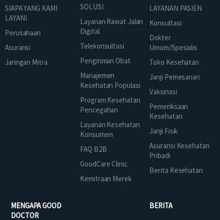
SOLUSI
SIAPA YANG KAMI
LAYANAN PASIEN
LAYANI
Layanan Rawat Jalan
Konsultasi
Digital
Perusahaan
Dokter
Telekonsultasi
Asuransi
Umum/Spesialis
Pengiriman Obat
Jaringan Mitra
Toko Kesehatan
Manajemen
Janji Pemesanan
Kesehatan Populasi
Vaksinasi
Program Kesehatan
Pemeriksaan
Pencegahan
Kesehatan
Layanan Kesehatan
Janji Fisik
Konsumen
Asuransi Kesehatan
FAQ B2B
Pribadi
GoodCare Clinic
Berita Kesehatan
Kemitraan Merek
MENGAPA GOOD
BERITA
DOCTOR