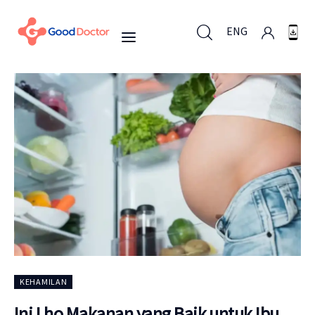
ENG
ENG
Untuk Bisnis
Untuk Anda
Mengapa Good Doctor
Berita
KEHAMILAN
Layanan
Ini Lho Makanan yang Baik untuk Ibu