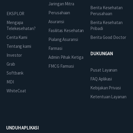
Jaringan Mitra
Berita Kesehatan
Perusahaan
EKSPLOR
Perusahaan
Asuransi
Mengapa
Berita Kesehatan
Telekesehatan?
Pribadi
Fasilitas Kesehatan
Cerita Kami
Berita Good Doctor
Pialang Asuransi
Tentang kami
Farmasi
DUKUNGAN
Investor
Admin Pihak Ketiga
Grab
FMCG Farmasi
Pusat Layanan
Softbank
FAQ Aplikasi
MDI
Kebijakan Privasi
WhiteCoat
Ketentuan Layanan
UNDUH APLIKASI