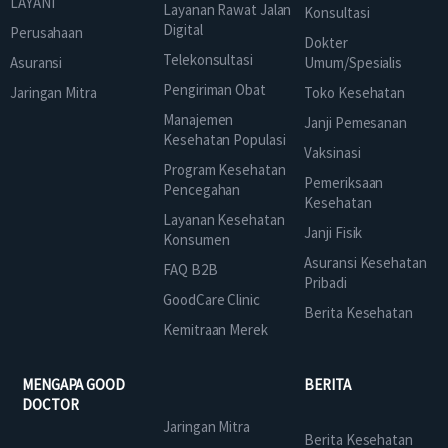
LAYANI
Layanan Rawat Jalan
Konsultasi
Digital
Perusahaan
Dokter
Telekonsultasi
Asuransi
Umum/Spesialis
Pengiriman Obat
Jaringan Mitra
Toko Kesehatan
Manajemen
Janji Pemesanan
Kesehatan Populasi
Vaksinasi
Program Kesehatan
Pemeriksaan
Pencegahan
Kesehatan
Layanan Kesehatan
Janji Fisik
Konsumen
Asuransi Kesehatan
FAQ B2B
Pribadi
GoodCare Clinic
Berita Kesehatan
Kemitraan Merek
MENGAPA GOOD
BERITA
DOCTOR
Jaringan Mitra
Berita Kesehatan