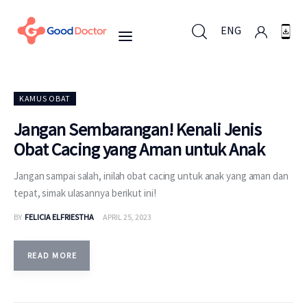
ENG
ENG
KAMUS OBAT
Jangan Sembarangan! Kenali Jenis
Obat Cacing yang Aman untuk Anak
Untuk Bisnis
Jangan sampai salah, inilah obat cacing untuk anak yang aman dan
Untuk Anda
tepat, simak ulasannya berikut ini!
BY
FELICIA ELFRIESTHA
APRIL 25, 2023
Mengapa Good Doctor
Berita
READ MORE
Layanan