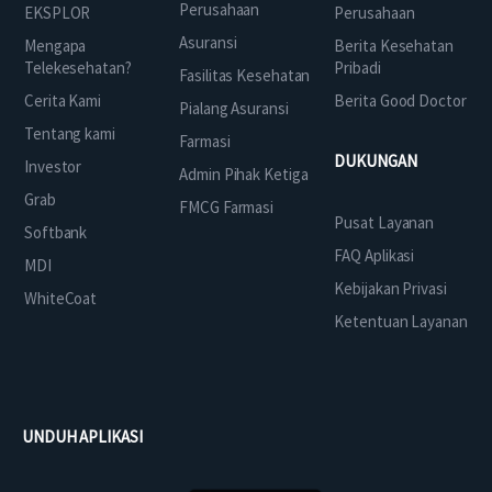
Perusahaan
EKSPLOR
Perusahaan
Asuransi
Mengapa
Berita Kesehatan
Telekesehatan?
Pribadi
Fasilitas Kesehatan
Cerita Kami
Berita Good Doctor
Pialang Asuransi
Tentang kami
Farmasi
DUKUNGAN
Investor
Admin Pihak Ketiga
Grab
FMCG Farmasi
Pusat Layanan
Softbank
FAQ Aplikasi
MDI
Kebijakan Privasi
WhiteCoat
Ketentuan Layanan
UNDUH APLIKASI