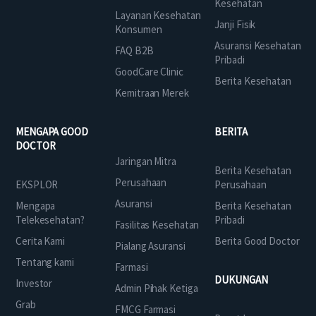
Kesehatan
Layanan Kesehatan
Janji Fisik
Konsumen
Asuransi Kesehatan
FAQ B2B
Pribadi
GoodCare Clinic
Berita Kesehatan
Kemitraan Merek
MENGAPA GOOD
BERITA
DOCTOR
Jaringan Mitra
Berita Kesehatan
Perusahaan
EKSPLOR
Perusahaan
Asuransi
Mengapa
Berita Kesehatan
Telekesehatan?
Pribadi
Fasilitas Kesehatan
Cerita Kami
Berita Good Doctor
Pialang Asuransi
Tentang kami
Farmasi
DUKUNGAN
Investor
Admin Pihak Ketiga
Grab
FMCG Farmasi