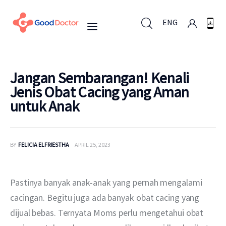
ENG
ENG
Jangan Sembarangan! Kenali
Jenis Obat Cacing yang Aman
untuk Anak
Untuk Bisnis
Untuk Anda
BY
FELICIA ELFRIESTHA
APRIL 25, 2023
Mengapa Good Doctor
Pastinya banyak anak-anak yang pernah mengalami 
Berita
cacingan. Begitu juga ada banyak obat cacing yang 
dijual bebas. Ternyata Moms perlu mengetahui obat 
Layanan