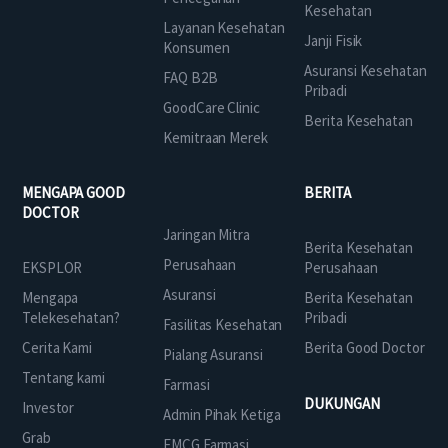
Kesehatan
Layanan Kesehatan
Janji Fisik
Konsumen
Asuransi Kesehatan
FAQ B2B
Pribadi
GoodCare Clinic
Berita Kesehatan
Kemitraan Merek
MENGAPA GOOD
BERITA
DOCTOR
Jaringan Mitra
Berita Kesehatan
Perusahaan
EKSPLOR
Perusahaan
Asuransi
Mengapa
Berita Kesehatan
Telekesehatan?
Pribadi
Fasilitas Kesehatan
Cerita Kami
Berita Good Doctor
Pialang Asuransi
Tentang kami
Farmasi
DUKUNGAN
Investor
Admin Pihak Ketiga
Grab
FMCG Farmasi