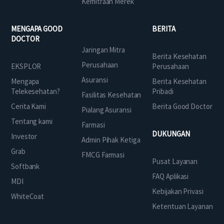
Kemitraan Merek
MENGAPA GOOD
BERITA
DOCTOR
Jaringan Mitra
Berita Kesehatan
Perusahaan
EKSPLOR
Perusahaan
Asuransi
Mengapa
Berita Kesehatan
Telekesehatan?
Pribadi
Fasilitas Kesehatan
Cerita Kami
Berita Good Doctor
Pialang Asuransi
Tentang kami
Farmasi
DUKUNGAN
Investor
Admin Pihak Ketiga
Grab
FMCG Farmasi
Pusat Layanan
Softbank
FAQ Aplikasi
MDI
Kebijakan Privasi
WhiteCoat
Ketentuan Layanan