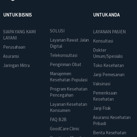
UNTUK BISNIS
UNTUK ANDA
SOLUSI
SIAPA YANG KAMI
LAYANAN PASIEN
LAYANI
Layanan Rawat Jalan
Konsultasi
Digital
Perusahaan
Dokter
Telekonsultasi
Asuransi
Umum/Spesialis
Pengiriman Obat
Jaringan Mitra
Toko Kesehatan
Manajemen
Janji Pemesanan
Kesehatan Populasi
Vaksinasi
Program Kesehatan
Pemeriksaan
Pencegahan
Kesehatan
Layanan Kesehatan
Janji Fisik
Konsumen
Asuransi Kesehatan
FAQ B2B
Pribadi
GoodCare Clinic
Berita Kesehatan