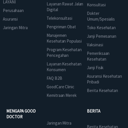
LAYANI
Layanan Rawat Jalan
Konsultasi
Digital
Perusahaan
Dokter
Telekonsultasi
Asuransi
Umum/Spesialis
Pengiriman Obat
Jaringan Mitra
Toko Kesehatan
Manajemen
Janji Pemesanan
Kesehatan Populasi
Vaksinasi
Program Kesehatan
Pemeriksaan
Pencegahan
Kesehatan
Layanan Kesehatan
Janji Fisik
Konsumen
Asuransi Kesehatan
FAQ B2B
Pribadi
GoodCare Clinic
Berita Kesehatan
Kemitraan Merek
MENGAPA GOOD
BERITA
DOCTOR
Jaringan Mitra
Berita Kesehatan