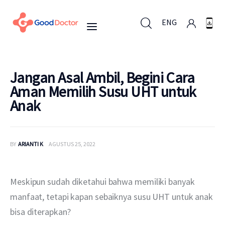
ENG
ENG
Jangan Asal Ambil, Begini Cara
Aman Memilih Susu UHT untuk
Anak
Untuk Bisnis
Untuk Anda
BY
ARIANTI K
AGUSTUS 25, 2022
Mengapa Good Doctor
Meskipun sudah diketahui bahwa memiliki banyak 
Berita
manfaat, tetapi kapan sebaiknya susu UHT untuk anak 
bisa diterapkan? 
Layanan