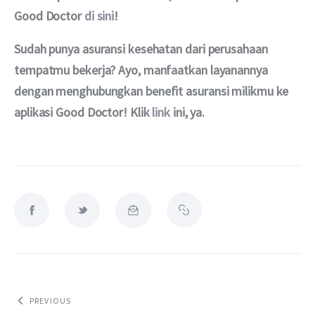
Good Doctor 
di sini
!
Sudah punya asuransi kesehatan dari perusahaan 
tempatmu bekerja? Ayo, manfaatkan layanannya 
dengan menghubungkan benefit asuransi milikmu ke 
aplikasi Good Doctor! Klik 
link
 ini, ya.
PREVIOUS