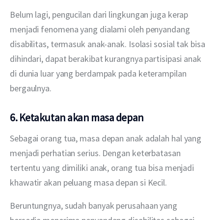
Belum lagi, pengucilan dari lingkungan juga kerap 
menjadi fenomena yang dialami oleh penyandang 
disabilitas, termasuk anak-anak. Isolasi sosial tak bisa 
dihindari, dapat berakibat kurangnya partisipasi anak 
di dunia luar yang berdampak pada keterampilan 
bergaulnya.
6. Ketakutan akan masa depan
Sebagai orang tua, masa depan anak adalah hal yang 
menjadi perhatian serius. Dengan keterbatasan 
tertentu yang dimiliki anak, orang tua bisa menjadi 
khawatir akan peluang masa depan si Kecil.
Beruntungnya, sudah banyak perusahaan yang 