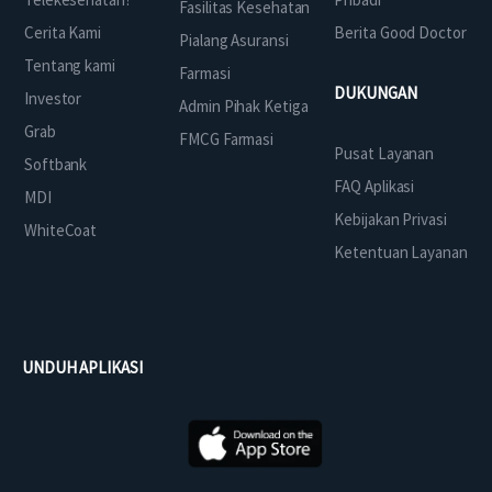
Fasilitas Kesehatan
Cerita Kami
Berita Good Doctor
Pialang Asuransi
Tentang kami
Farmasi
DUKUNGAN
Investor
Admin Pihak Ketiga
Grab
FMCG Farmasi
Pusat Layanan
Softbank
FAQ Aplikasi
MDI
Kebijakan Privasi
WhiteCoat
Ketentuan Layanan
UNDUH APLIKASI