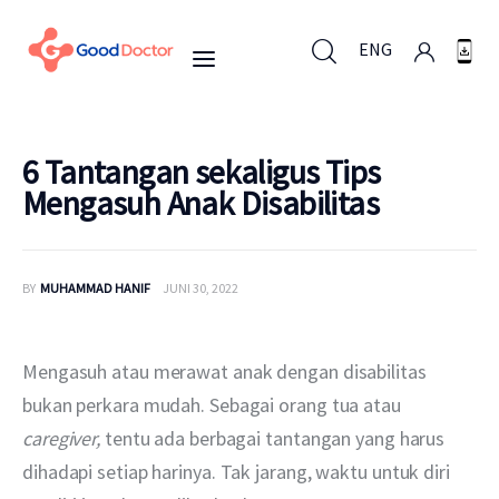
ENG
ENG
6 Tantangan sekaligus Tips
Mengasuh Anak Disabilitas
Untuk Bisnis
BY
MUHAMMAD HANIF
JUNI 30, 2022
Untuk Anda
Mengapa Good Doctor
Mengasuh atau merawat anak dengan disabilitas 
bukan perkara mudah. Sebagai orang tua atau 
Berita
caregiver, 
tentu ada berbagai tantangan yang harus 
dihadapi setiap harinya. Tak jarang, waktu untuk diri 
Layanan