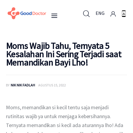
ENG
ENG
Moms Wajib Tahu, Ternyata 5
Kesalahan Ini Sering Terjadi saat
Memandikan Bayi Lho!
Untuk Bisnis
Untuk Anda
BY
NIK NIK FADLAH
AGUSTUS 15, 2022
Mengapa Good Doctor
Moms, memandikan si kecil tentu saja menjadi 
Berita
rutinitas wajib ya untuk menjaga kebersihannya. 
Ternyata memandikan si kecil ada aturannya lho! Ada 
Layanan