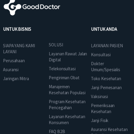
UNTUK BISNIS
UNTUK ANDA
SOLUSI
SIAPA YANG KAMI
LAYANAN PASIEN
LAYANI
Layanan Rawat Jalan
Konsultasi
Digital
Perusahaan
Dokter
Telekonsultasi
Asuransi
Umum/Spesialis
Pengiriman Obat
Jaringan Mitra
Toko Kesehatan
Manajemen
Janji Pemesanan
Kesehatan Populasi
Vaksinasi
Program Kesehatan
Pemeriksaan
Pencegahan
Kesehatan
Layanan Kesehatan
Janji Fisik
Konsumen
Asuransi Kesehatan
FAQ B2B