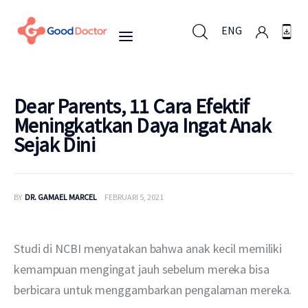
ENG
ENG
Dear Parents, 11 Cara Efektif
Meningkatkan Daya Ingat Anak
Sejak Dini
Untuk Bisnis
Untuk Anda
BY
DR. GAMAEL MARCEL
FEBRUARI 5, 2021
Mengapa Good Doctor
Studi di NCBI menyatakan bahwa anak kecil memiliki 
Berita
kemampuan mengingat jauh sebelum mereka bisa 
berbicara untuk menggambarkan pengalaman mereka.
Layanan