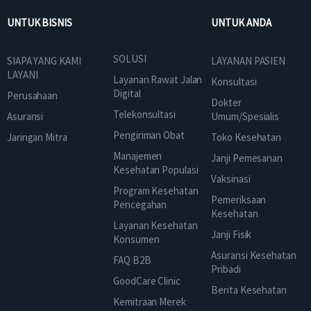
UNTUK BISNIS
UNTUK ANDA
SOLUSI
SIAPA YANG KAMI
LAYANAN PASIEN
LAYANI
Layanan Rawat Jalan
Konsultasi
Digital
Perusahaan
Dokter
Telekonsultasi
Asuransi
Umum/Spesialis
Pengiriman Obat
Jaringan Mitra
Toko Kesehatan
Manajemen
Janji Pemesanan
Kesehatan Populasi
Vaksinasi
Program Kesehatan
Pemeriksaan
Pencegahan
Kesehatan
Layanan Kesehatan
Janji Fisik
Konsumen
Asuransi Kesehatan
FAQ B2B
Pribadi
GoodCare Clinic
Berita Kesehatan
Kemitraan Merek