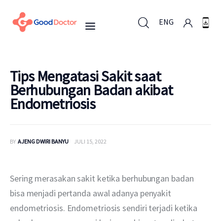
ENG
ENG
Tips Mengatasi Sakit saat
Berhubungan Badan akibat
Endometriosis
Untuk Bisnis
Untuk Anda
BY
AJENG DWIRI BANYU
JULI 15, 2022
Mengapa Good Doctor
Sering merasakan sakit ketika berhubungan badan 
Berita
bisa menjadi pertanda awal adanya penyakit 
endometriosis. Endometriosis sendiri terjadi ketika 
Layanan