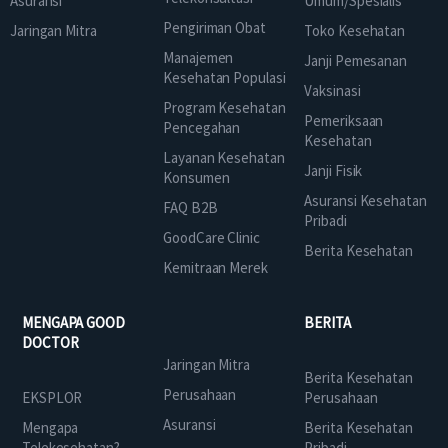
Asuransi
Umum/Spesialis
Pengiriman Obat
Jaringan Mitra
Toko Kesehatan
Manajemen
Janji Pemesanan
Kesehatan Populasi
Vaksinasi
Program Kesehatan
Pemeriksaan
Pencegahan
Kesehatan
Layanan Kesehatan
Janji Fisik
Konsumen
Asuransi Kesehatan
FAQ B2B
Pribadi
GoodCare Clinic
Berita Kesehatan
Kemitraan Merek
MENGAPA GOOD
BERITA
DOCTOR
Jaringan Mitra
Berita Kesehatan
Perusahaan
EKSPLOR
Perusahaan
Asuransi
Mengapa
Berita Kesehatan
Telekesehatan?
Pribadi