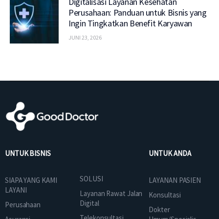
Digitalisasi Layanan Kesehatan
Perusahaan: Panduan untuk Bisnis yang
Ingin Tingkatkan Benefit Karyawan
JUNI 23, 2026
UNTUK BISNIS
UNTUK ANDA
SOLUSI
SIAPA YANG KAMI
LAYANAN PASIEN
LAYANI
Layanan Rawat Jalan
Konsultasi
Digital
Perusahaan
Dokter
Telekonsultasi