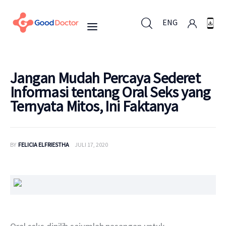
ENG
ENG
Jangan Mudah Percaya Sederet
Informasi tentang Oral Seks yang
Ternyata Mitos, Ini Faktanya
Untuk Bisnis
Untuk Anda
BY
FELICIA ELFRIESTHA
JULI 17, 2020
Mengapa Good Doctor
Berita
Layanan