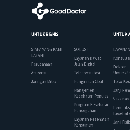
UNTUK BISNIS
UNTUK 
SOLUSI
SIAPA YANG KAMI
LAYANAN
LAYANI
Layanan Rawat
Konsulta
Jalan Digital
Perusahaan
Dokter
Telekonsultasi
Asuransi
Umum/Spe
Pengiriman Obat
Jaringan Mitra
Toko Kes
Manajemen
Janji Pe
Kesehatan Populasi
Vaksinasi
Program Kesehatan
Pemeriks
Pencegahan
Kesehat
Layanan Kesehatan
Janji Fisi
Konsumen