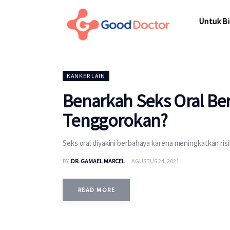
Untuk Bisnis
Untuk Bi
Untuk Anda
Mengapa Good Doctor
Untuk Bi
KANKER LAIN
Berita
Benarkah Seks Oral Be
Layanan
Tenggorokan?
Seks oral diyakini berbahaya karena meningkatkan ris
BY
DR. GAMAEL MARCEL
AGUSTUS 24, 2021
READ MORE