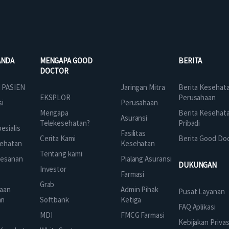
ANDA
MENGAPA GOOD
BERITA
DOCTOR
Jaringan Mitra
 PASIEN
Berita Kesehat
EKSPLOR
Perusahaan
Perusahaan
si
Mengapa
Berita Kesehat
Asuransi
Telekesehatan?
Pribadi
sialis
Fasilitas
Cerita Kami
Berita Good Do
Kesehatan
ehatan
Tentang kami
Pialang Asuransi
mesanan
DUKUNGAN
Investor
Farmasi
Grab
Admin Pihak
aan
Pusat Layanan
Ketiga
an
Softbank
FAQ Aplikasi
FMCG Farmasi
k
MDI
Kebijakan Privas