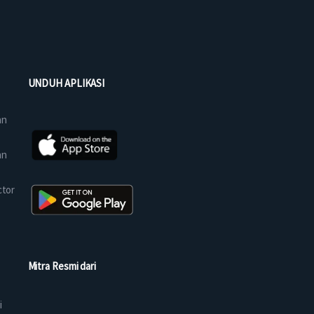
UNDUH APLIKASI
an
an
ctor
Mitra Resmi dari
i