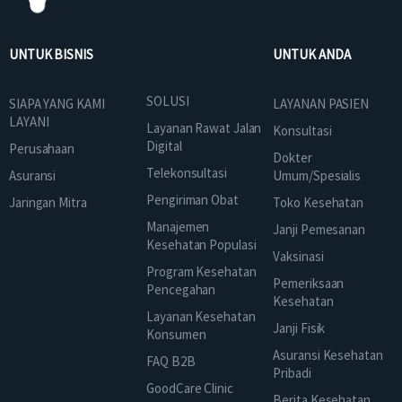
UNTUK BISNIS
UNTUK ANDA
SOLUSI
SIAPA YANG KAMI
LAYANAN PASIEN
LAYANI
Layanan Rawat Jalan
Konsultasi
Digital
Perusahaan
Dokter
Telekonsultasi
Asuransi
Umum/Spesialis
Pengiriman Obat
Jaringan Mitra
Toko Kesehatan
Manajemen
Janji Pemesanan
Kesehatan Populasi
Vaksinasi
Program Kesehatan
Pemeriksaan
Pencegahan
Kesehatan
Layanan Kesehatan
Janji Fisik
Konsumen
Asuransi Kesehatan
FAQ B2B
Pribadi
GoodCare Clinic
Berita Kesehatan