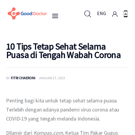
ENG
ENG
10 Tips Tetap Sehat Selama
Puasa di Tengah Wabah Corona
Untuk Bisnis
BY
FITRI CHAERONI
JANUARI 27, 2023
Untuk Anda
Mengapa Good Doctor
Penting bagi kita untuk tetap sehat selama puasa. 
Terlebih dengan adanya pandemi virus corona atau 
Berita
COVID-19 yang tengah melanda Indonesia.
Layanan
Dilansir dari 
Kompas.com
, Ketua Tim Pakar Gugus 