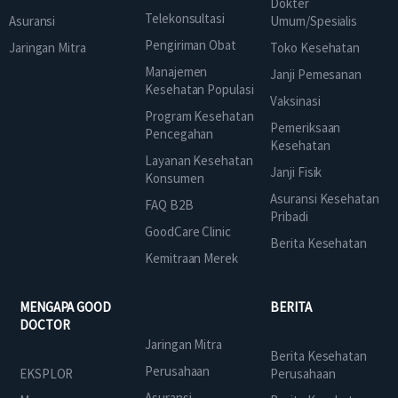
Dokter
Telekonsultasi
Asuransi
Umum/Spesialis
Pengiriman Obat
Jaringan Mitra
Toko Kesehatan
Manajemen
Janji Pemesanan
Kesehatan Populasi
Vaksinasi
Program Kesehatan
Pemeriksaan
Pencegahan
Kesehatan
Layanan Kesehatan
Janji Fisik
Konsumen
Asuransi Kesehatan
FAQ B2B
Pribadi
GoodCare Clinic
Berita Kesehatan
Kemitraan Merek
MENGAPA GOOD
BERITA
DOCTOR
Jaringan Mitra
Berita Kesehatan
Perusahaan
EKSPLOR
Perusahaan
Asuransi