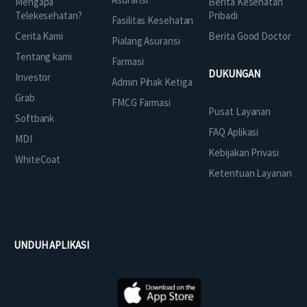
Mengapa
Berita Kesehatan
Telekesehatan?
Pribadi
Fasilitas Kesehatan
Cerita Kami
Berita Good Doctor
Pialang Asuransi
Tentang kami
Farmasi
DUKUNGAN
Investor
Admin Pihak Ketiga
Grab
FMCG Farmasi
Pusat Layanan
Softbank
FAQ Aplikasi
MDI
Kebijakan Privasi
WhiteCoat
Ketentuan Layanan
UNDUH APLIKASI