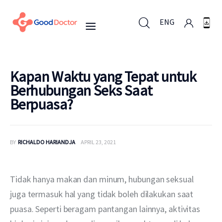
ENG
ENG
Kapan Waktu yang Tepat untuk
Berhubungan Seks Saat
Berpuasa?
Untuk Bisnis
Untuk Anda
BY
RICHALDO HARIANDJA
APRIL 23, 2021
Mengapa Good Doctor
Tidak hanya makan dan minum, hubungan seksual 
Berita
juga termasuk hal yang tidak boleh dilakukan saat 
puasa. Seperti beragam pantangan lainnya, aktivitas 
Layanan