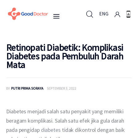
ENG
ENG
Retinopati Diabetik: Komplikasi
Diabetes pada Pembuluh Darah
Mata
Untuk Bisnis
Untuk Anda
BY
PUTRI PRIMA SORAYA
SEPTEMBER 3, 2022
Mengapa Good Doctor
Diabetes menjadi salah satu penyakit yang memiliki 
Berita
beragam komplikasi. Salah satu efek jika gula darah 
pada pengidap 
diabetes 
tidak dikontrol dengan baik 
Layanan