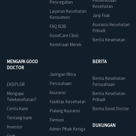
Pemeriksaan
Pencegahan
Kesehatan
Layanan Kesehatan
Janji Fisik
Konsumen
Asuransi Kesehatan
FAQ B2B
Pribadi
GoodCare Clinic
Berita Kesehatan
Kemitraan Merek
MENGAPA GOOD
BERITA
DOCTOR
Jaringan Mitra
Berita Kesehatan
Perusahaan
EKSPLOR
Perusahaan
Asuransi
Mengapa
Berita Kesehatan
Telekesehatan?
Pribadi
Fasilitas Kesehatan
Cerita Kami
Berita Good Doctor
Pialang Asuransi
Tentang kami
Farmasi
DUKUNGAN
Investor
Admin Pihak Ketiga
Grab