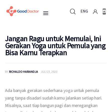
ENG
ENG
Jangan Ragu untuk Memulai, Ini
Gerakan Yoga untuk Pemula yang
Bisa Kamu Terapkan
Untuk Bisnis
Untuk Anda
BY
RICHALDO HARIANDJA
JULI 23, 2020
Mengapa Good Doctor
Ada banyak gerakan sederhana 
yoga 
untuk pemula 
Berita
yang tanpa disadari sudah kamu jalankan setiap hari. 
Misalnya, saat tiap bangun pagi dan meregangkan 
Layanan