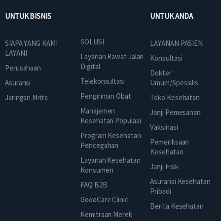
UNTUK BISNIS
UNTUK ANDA
SOLUSI
SIAPA YANG KAMI
LAYANAN PASIEN
LAYANI
Layanan Rawat Jalan
Konsultasi
Digital
Perusahaan
Dokter
Telekonsultasi
Asuransi
Umum/Spesialis
Pengiriman Obat
Jaringan Mitra
Toko Kesehatan
Manajemen
Janji Pemesanan
Kesehatan Populasi
Vaksinasi
Program Kesehatan
Pemeriksaan
Pencegahan
Kesehatan
Layanan Kesehatan
Janji Fisik
Konsumen
Asuransi Kesehatan
FAQ B2B
Pribadi
GoodCare Clinic
Berita Kesehatan
Kemitraan Merek