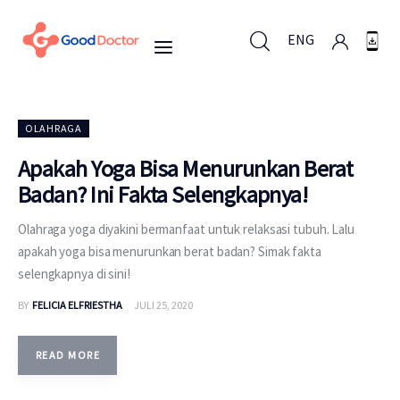
ENG
ENG
OLAHRAGA
Apakah Yoga Bisa Menurunkan Berat
Badan? Ini Fakta Selengkapnya!
Untuk Bisnis
Olahraga yoga diyakini bermanfaat untuk relaksasi tubuh. Lalu
Untuk Anda
apakah yoga bisa menurunkan berat badan? Simak fakta
selengkapnya di sini!
Mengapa Good Doctor
BY
FELICIA ELFRIESTHA
JULI 25, 2020
Berita
READ MORE
Layanan