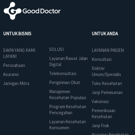
UNTUK BISNIS
UNTUK ANDA
SOLUSI
SIAPA YANG KAMI
LAYANAN PASIEN
LAYANI
Layanan Rawat Jalan
Konsultasi
Digital
Perusahaan
Dokter
Telekonsultasi
Asuransi
Umum/Spesialis
Pengiriman Obat
Jaringan Mitra
Toko Kesehatan
Manajemen
Janji Pemesanan
Kesehatan Populasi
Vaksinasi
Program Kesehatan
Pemeriksaan
Pencegahan
Kesehatan
Layanan Kesehatan
Janji Fisik
Konsumen
Asuransi Kesehatan