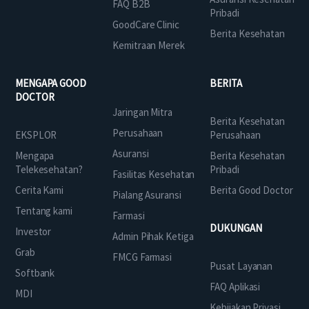
FAQ B2B
Pribadi
GoodCare Clinic
Berita Kesehatan
Kemitraan Merek
MENGAPA GOOD
BERITA
DOCTOR
Jaringan Mitra
Berita Kesehatan
Perusahaan
EKSPLOR
Perusahaan
Asuransi
Mengapa
Berita Kesehatan
Telekesehatan?
Pribadi
Fasilitas Kesehatan
Cerita Kami
Berita Good Doctor
Pialang Asuransi
Tentang kami
Farmasi
DUKUNGAN
Investor
Admin Pihak Ketiga
Grab
FMCG Farmasi
Pusat Layanan
Softbank
FAQ Aplikasi
MDI
Kebijakan Privasi