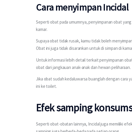
Cara menyimpan Incidal
Seperti obat pada umumnya, penyimpanan obat yang s
kamar. 
Supaya obat tidak rusak, kamu tidak boleh menyimpan
Obat ini juga tidak disarankan untuk di simpan di kama
Untuk informasi lebih detail terkait penyimpanan o
obat dari jangkauan anak-anak dan hewan peliharaan.
Jika obat sudah kedaluwarsa buanglah dengan cara y
ini ke toilet.
Efek samping konsumsi
Seperti obat-obatan lainnya, Incidal juga memiliki e
samping juga berbeda-beda pada setiap orang. 