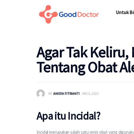
Untuk Bi
Untuk Bi
Agar Tak Keliru,
Tentang Obat Ale
BY
ANISYA FITRIANTI
MEI 6, 2023
Apa itu Incidal?
Incidal merupakan salah satu jenis obat yang digunak