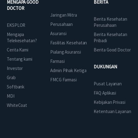
MENGAPA GOOD
BERITA
DOCTOR
Jaringan Mitra
Berita Kesehatan
Perusahaan
EKSPLOR
Perusahaan
Asuransi
Mengapa
Berita Kesehatan
Telekesehatan?
Pribadi
Fasilitas Kesehatan
Cerita Kami
Berita Good Doctor
Pialang Asuransi
Tentang kami
Farmasi
DUKUNGAN
Investor
Admin Pihak Ketiga
Grab
FMCG Farmasi
Pusat Layanan
Softbank
FAQ Aplikasi
MDI
Kebijakan Privasi
WhiteCoat
Ketentuan Layanan