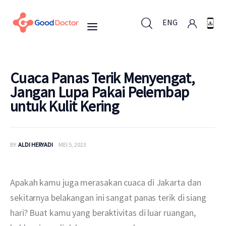
ENG
ENG
Cuaca Panas Terik Menyengat,
Jangan Lupa Pakai Pelembap
untuk Kulit Kering
Untuk Bisnis
Untuk Anda
BY
ALDI HERYADI
MEI 5, 2023
Mengapa Good Doctor
Apakah kamu juga merasakan cuaca di Jakarta dan 
Berita
sekitarnya belakangan ini sangat panas terik di siang 
hari? Buat kamu yang beraktivitas di luar ruangan, 
Layanan