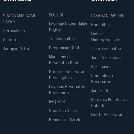
SOLUSI
SIAPA YANG KAMI
LAYANAN PASIEN
LAYANI
Layanan Rawat Jalan
Konsultasi
Digital
Perusahaan
Dokter
Telekonsultasi
Asuransi
Umum/Spesialis
Pengiriman Obat
Jaringan Mitra
Toko Kesehatan
Manajemen
Janji Pemesanan
Kesehatan Populasi
Vaksinasi
Program Kesehatan
Pemeriksaan
Pencegahan
Kesehatan
Layanan Kesehatan
Janji Fisik
Konsumen
Asuransi Kesehatan
FAQ B2B
Pribadi
GoodCare Clinic
Berita Kesehatan
Kemitraan Merek