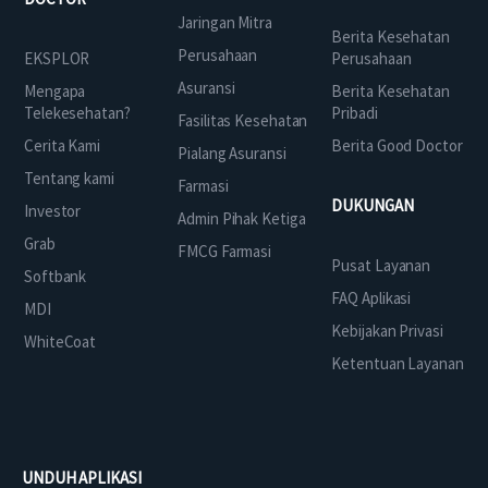
Jaringan Mitra
Berita Kesehatan
Perusahaan
EKSPLOR
Perusahaan
Asuransi
Mengapa
Berita Kesehatan
Telekesehatan?
Pribadi
Fasilitas Kesehatan
Cerita Kami
Berita Good Doctor
Pialang Asuransi
Tentang kami
Farmasi
DUKUNGAN
Investor
Admin Pihak Ketiga
Grab
FMCG Farmasi
Pusat Layanan
Softbank
FAQ Aplikasi
MDI
Kebijakan Privasi
WhiteCoat
Ketentuan Layanan
UNDUH APLIKASI