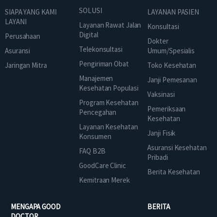
SOLUSI
SIAPA YANG KAMI
LAYANAN PASIEN
LAYANI
Layanan Rawat Jalan
Konsultasi
Digital
Perusahaan
Dokter
Telekonsultasi
Asuransi
Umum/Spesialis
Pengiriman Obat
Jaringan Mitra
Toko Kesehatan
Manajemen
Janji Pemesanan
Kesehatan Populasi
Vaksinasi
Program Kesehatan
Pemeriksaan
Pencegahan
Kesehatan
Layanan Kesehatan
Janji Fisik
Konsumen
Asuransi Kesehatan
FAQ B2B
Pribadi
GoodCare Clinic
Berita Kesehatan
Kemitraan Merek
MENGAPA GOOD
BERITA
DOCTOR