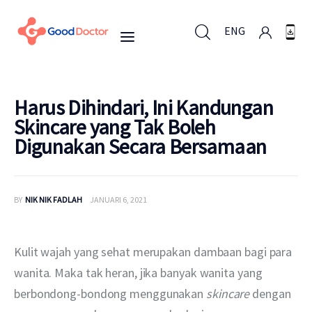
ENG
ENG
Harus Dihindari, Ini Kandungan
Skincare yang Tak Boleh
Digunakan Secara Bersamaan
Untuk Bisnis
Untuk Anda
BY
NIK NIK FADLAH
JANUARI 6, 2021
Mengapa Good Doctor
Kulit wajah yang sehat merupakan dambaan bagi para 
Berita
wanita. Maka tak heran, jika banyak wanita yang 
berbondong-bondong menggunakan 
skincare
 dengan 
Layanan