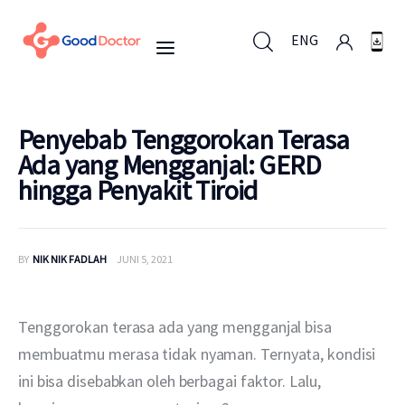
ENG
ENG
Penyebab Tenggorokan Terasa
Ada yang Mengganjal: GERD
hingga Penyakit Tiroid
Untuk Bisnis
Untuk Anda
BY
NIK NIK FADLAH
JUNI 5, 2021
Mengapa Good Doctor
Tenggorokan terasa ada yang mengganjal bisa 
Berita
membuatmu merasa tidak nyaman. Ternyata, kondisi 
ini bisa disebabkan oleh berbagai faktor. Lalu, 
Layanan