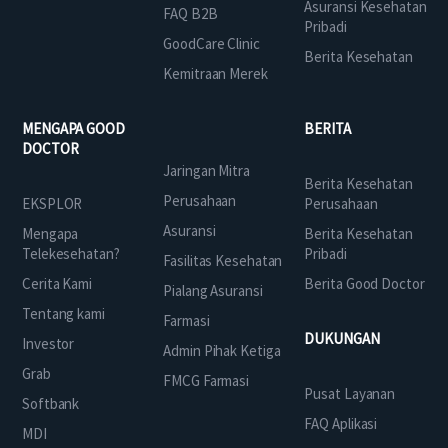
Asuransi Kesehatan
FAQ B2B
Pribadi
GoodCare Clinic
Berita Kesehatan
Kemitraan Merek
MENGAPA GOOD
BERITA
DOCTOR
Jaringan Mitra
Berita Kesehatan
Perusahaan
EKSPLOR
Perusahaan
Asuransi
Mengapa
Berita Kesehatan
Telekesehatan?
Pribadi
Fasilitas Kesehatan
Cerita Kami
Berita Good Doctor
Pialang Asuransi
Tentang kami
Farmasi
DUKUNGAN
Investor
Admin Pihak Ketiga
Grab
FMCG Farmasi
Pusat Layanan
Softbank
FAQ Aplikasi
MDI