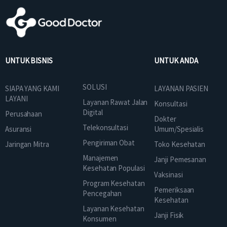
UNTUK BISNIS
UNTUK ANDA
SOLUSI
SIAPA YANG KAMI
LAYANAN PASIEN
LAYANI
Layanan Rawat Jalan
Konsultasi
Digital
Perusahaan
Dokter
Telekonsultasi
Asuransi
Umum/Spesialis
Pengiriman Obat
Jaringan Mitra
Toko Kesehatan
Manajemen
Janji Pemesanan
Kesehatan Populasi
Vaksinasi
Program Kesehatan
Pemeriksaan
Pencegahan
Kesehatan
Layanan Kesehatan
Janji Fisik
Konsumen