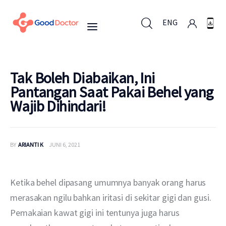
ENG
ENG
Tak Boleh Diabaikan, Ini
Pantangan Saat Pakai Behel yang
Wajib Dihindari!
Untuk Bisnis
Untuk Anda
BY
ARIANTI K
JUNI 6, 2021
Mengapa Good Doctor
Ketika behel dipasang umumnya banyak orang harus 
Berita
merasakan ngilu bahkan iritasi di sekitar gigi dan gusi. 
Pemakaian kawat gigi ini tentunya juga harus 
Layanan