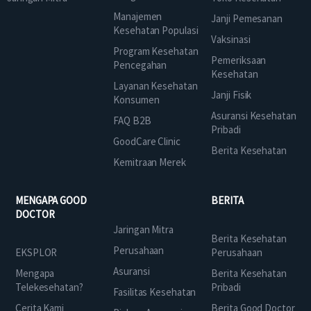
Manajemen
Janji Pemesanan
Kesehatan Populasi
Vaksinasi
Program Kesehatan
Pemeriksaan
Pencegahan
Kesehatan
Layanan Kesehatan
Janji Fisik
Konsumen
Asuransi Kesehatan
FAQ B2B
Pribadi
GoodCare Clinic
Berita Kesehatan
Kemitraan Merek
MENGAPA GOOD
BERITA
DOCTOR
Jaringan Mitra
Berita Kesehatan
Perusahaan
EKSPLOR
Perusahaan
Asuransi
Mengapa
Berita Kesehatan
Telekesehatan?
Pribadi
Fasilitas Kesehatan
Cerita Kami
Berita Good Doctor