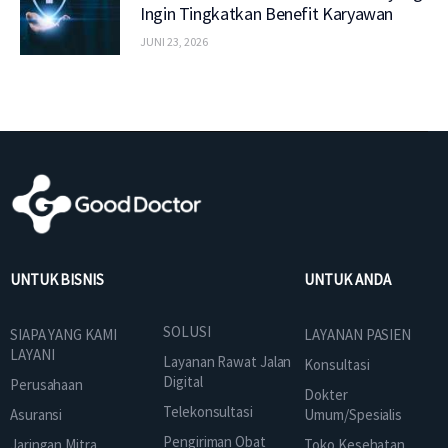
Ingin Tingkatkan Benefit Karyawan
JUNI 23, 2026
UNTUK BISNIS
UNTUK ANDA
SOLUSI
SIAPA YANG KAMI
LAYANAN PASIEN
LAYANI
Layanan Rawat Jalan
Konsultasi
Digital
Perusahaan
Dokter
Telekonsultasi
Asuransi
Umum/Spesialis
Pengiriman Obat
Jaringan Mitra
Toko Kesehatan