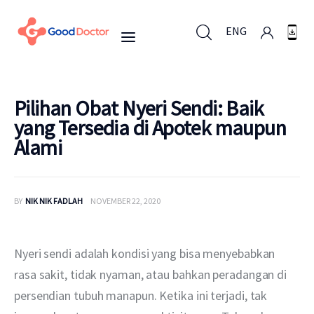
ENG
ENG
Pilihan Obat Nyeri Sendi: Baik
yang Tersedia di Apotek maupun
Alami
Untuk Bisnis
Untuk Anda
BY
NIK NIK FADLAH
NOVEMBER 22, 2020
Mengapa Good Doctor
Nyeri sendi adalah kondisi yang bisa menyebabkan 
Berita
rasa sakit, tidak nyaman, atau bahkan peradangan di 
persendian tubuh manapun. Ketika ini terjadi, tak 
Layanan