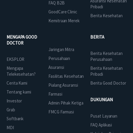
Asuransi Kesehatan
FAQ B2B
Pribadi
GoodCare Clinic
Berita Kesehatan
Kemitraan Merek
MENGAPA GOOD
BERITA
DOCTOR
Jaringan Mitra
Berita Kesehatan
Perusahaan
EKSPLOR
Perusahaan
Asuransi
Mengapa
Berita Kesehatan
Telekesehatan?
Pribadi
Fasilitas Kesehatan
Cerita Kami
Berita Good Doctor
Pialang Asuransi
Tentang kami
Farmasi
DUKUNGAN
Investor
Admin Pihak Ketiga
Grab
FMCG Farmasi
Pusat Layanan
Softbank
FAQ Aplikasi
MDI