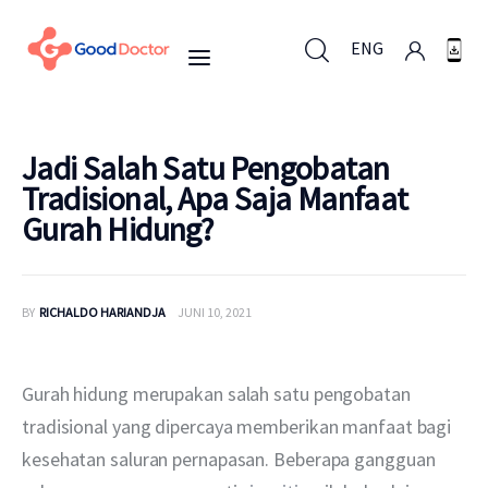
ENG
ENG
Jadi Salah Satu Pengobatan
Tradisional, Apa Saja Manfaat
Gurah Hidung?
Untuk Bisnis
Untuk Anda
BY
RICHALDO HARIANDJA
JUNI 10, 2021
Mengapa Good Doctor
Gurah hidung merupakan salah satu pengobatan 
Berita
tradisional yang dipercaya memberikan manfaat bagi 
kesehatan saluran pernapasan. Beberapa gangguan 
Layanan