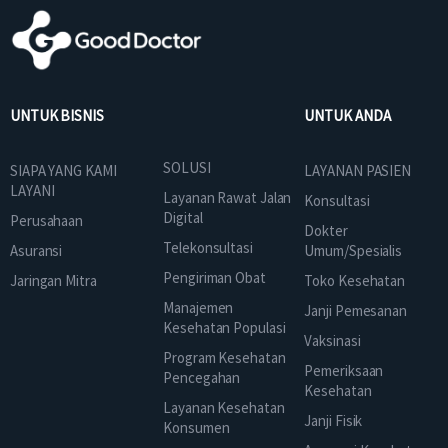
UNTUK BISNIS
UNTUK ANDA
SOLUSI
SIAPA YANG KAMI
LAYANAN PASIEN
LAYANI
Layanan Rawat Jalan
Konsultasi
Digital
Perusahaan
Dokter
Telekonsultasi
Asuransi
Umum/Spesialis
Pengiriman Obat
Jaringan Mitra
Toko Kesehatan
Manajemen
Janji Pemesanan
Kesehatan Populasi
Vaksinasi
Program Kesehatan
Pemeriksaan
Pencegahan
Kesehatan
Layanan Kesehatan
Janji Fisik
Konsumen