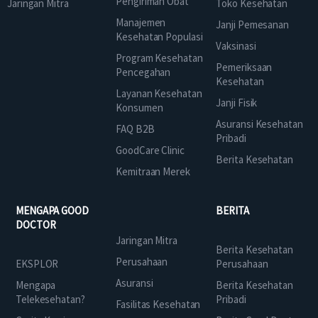
Pengiriman Obat
Jaringan Mitra
Toko Kesehatan
Manajemen
Janji Pemesanan
Kesehatan Populasi
Vaksinasi
Program Kesehatan
Pemeriksaan
Pencegahan
Kesehatan
Layanan Kesehatan
Janji Fisik
Konsumen
Asuransi Kesehatan
FAQ B2B
Pribadi
GoodCare Clinic
Berita Kesehatan
Kemitraan Merek
MENGAPA GOOD
BERITA
DOCTOR
Jaringan Mitra
Berita Kesehatan
Perusahaan
EKSPLOR
Perusahaan
Asuransi
Mengapa
Berita Kesehatan
Telekesehatan?
Pribadi
Fasilitas Kesehatan