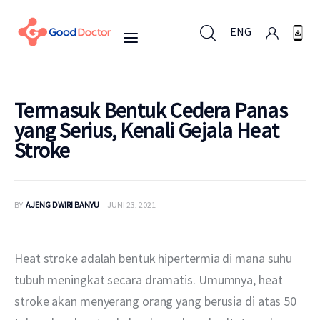
ENG
ENG
Termasuk Bentuk Cedera Panas
yang Serius, Kenali Gejala Heat
Stroke
Untuk Bisnis
Untuk Anda
BY
AJENG DWIRI BANYU
JUNI 23, 2021
Mengapa Good Doctor
Heat stroke adalah bentuk hipertermia di mana suhu 
Berita
tubuh meningkat secara dramatis. Umumnya, heat 
stroke akan menyerang orang yang berusia di atas 50 
Layanan