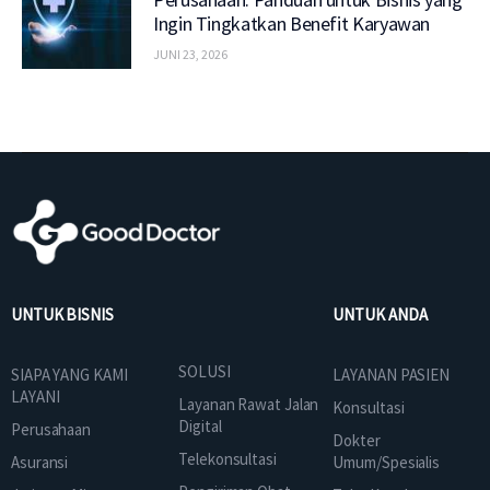
Ingin Tingkatkan Benefit Karyawan
JUNI 23, 2026
UNTUK BISNIS
UNTUK ANDA
SOLUSI
SIAPA YANG KAMI
LAYANAN PASIEN
LAYANI
Layanan Rawat Jalan
Konsultasi
Digital
Perusahaan
Dokter
Telekonsultasi
Asuransi
Umum/Spesialis