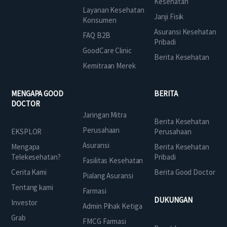
Kesehatan
Layanan Kesehatan
Janji Fisik
Konsumen
Asuransi Kesehatan
FAQ B2B
Pribadi
GoodCare Clinic
Berita Kesehatan
Kemitraan Merek
MENGAPA GOOD
BERITA
DOCTOR
Jaringan Mitra
Berita Kesehatan
Perusahaan
EKSPLOR
Perusahaan
Asuransi
Mengapa
Berita Kesehatan
Telekesehatan?
Pribadi
Fasilitas Kesehatan
Cerita Kami
Berita Good Doctor
Pialang Asuransi
Tentang kami
Farmasi
DUKUNGAN
Investor
Admin Pihak Ketiga
Grab
FMCG Farmasi