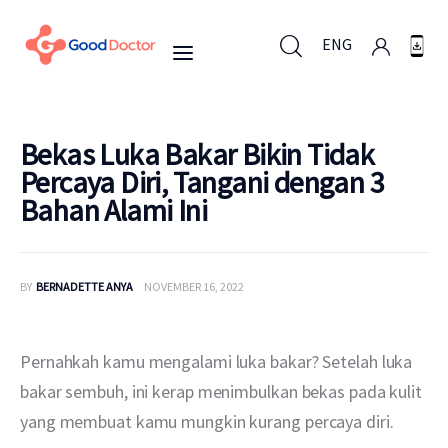
ENG
ENG
Bekas Luka Bakar Bikin Tidak
Percaya Diri, Tangani dengan 3
Bahan Alami Ini
Untuk Bisnis
Untuk Anda
BY
BERNADETTE ANYA
NOVEMBER 16, 2022
Mengapa Good Doctor
Pernahkah kamu mengalami luka bakar? Setelah luka 
Berita
bakar sembuh, ini kerap menimbulkan bekas pada kulit 
yang membuat kamu mungkin kurang percaya diri.
Layanan