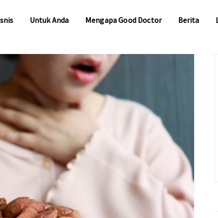
snis
Untuk Anda
Mengapa Good Doctor
Berita
snis
Untuk Anda
Mengapa Good Doctor
Berita