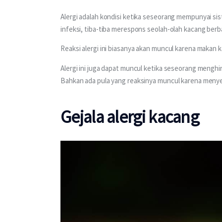
Alergi adalah kondisi ketika seseorang mempunyai s
infeksi, tiba-tiba merespons seolah-olah kacang berb
Reaksi alergi ini biasanya akan muncul karena maka
Alergi ini juga dapat muncul ketika seseorang mengh
Bahkan ada pula yang reaksinya muncul karena menyen
Gejala alergi kacang