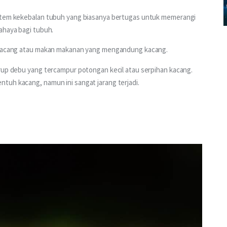
istem kekebalan tubuh yang biasanya bertugas untuk memerangi 
ahaya bagi tubuh.
n kacang atau makan makanan yang mengandung kacang.
irup debu yang tercampur potongan kecil atau serpihan kacang. 
tuh kacang, namun ini sangat jarang terjadi.