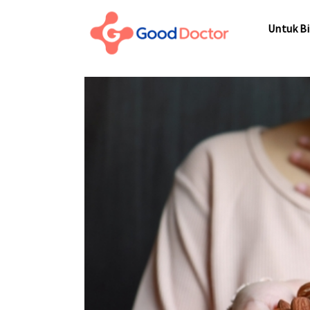
Untuk Bisnis
Untuk Bi
Untuk Anda
Mengapa Good Doctor
Untuk Bi
Berita
Layanan